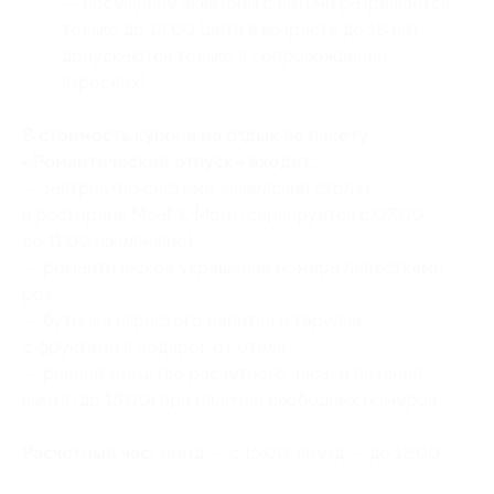
— посещение аквазоны с детьми разрешается
только до 18:00 (дети в возрасте до 18 лет
допускаются только в сопровождении
взрослых).
В стоимость купона на отдых по пакету
«Романтический отпуск» входит:
— завтрак (по системе «шведский стол»)
в ресторане Meat & More (сервируется с 07:00
до 11:00 ежедневно);
— романтическое украшение номера лепестками
роз;
— бутылка игристого напитка и тарелка
с фруктами в подарок от отеля;
— ранний заезд (до расчетного часа) и поздний
выезд (до 15:00) при наличии свободных номеров.
Расчетный час:
заезд — с 15:00, выезд — до 12:00.