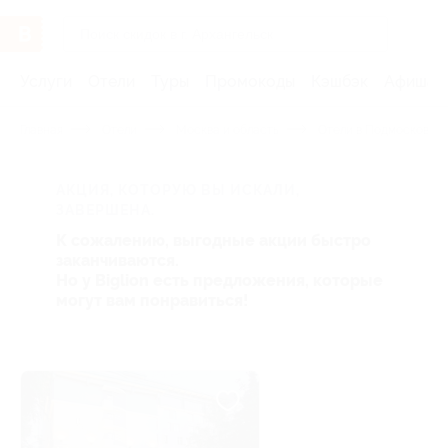
Услуги
Отели
Туры
Промокоды
Кэшбэк
Афиша 
Главная
Отели
Москва и область
Отели в Подмосковье 
АКЦИЯ, КОТОРУЮ ВЫ ИСКАЛИ,
ЗАВЕРШЕНА.
К сожалению, выгодные акции быстро
заканчиваются.
Но у Biglion есть предложения, которые
могут вам понравиться!