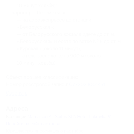
10 минут ходьбы);
— аэропорт Шереметьево:
— на аэроэкспрессе до станции
«Белорусская»;
— от Белорусского вокзала идете до ст. м.
«Белорусская» и едете по ветке № 5 до ст. м.
«Курская» (около 11 минут);
— отель расположен в 900 м (около
10 минут ходьбы).
Объект прошел классификацию.
Номер реестровой записи:
С772024001451
.
Свернуть
Адресa
Все акции
Mamaison All Suites SPA Hotel Pokrovka 5*
Перейти на сайт партнера
Юридическая информация о партнёре