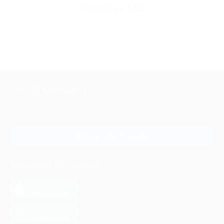
Перейти в FAQ
+7 495 649-649-1
Для звонка из Москвы
и регионов России
Связаться с нами
МОБИЛЬНОЕ ПРИЛОЖЕНИЕ
загрузить в
App Store
загрузить в
Google Play