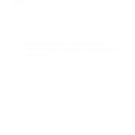
3 года назад
про 1 сутки отдыха для двоих в комфортабельном номере
категории One Bedroom Deluxe Suite с завтраком в ресторане
Meat & More (заезды в вс, пн) в отеле Mamaison All Suites SPA
Hotel Pokrovka 5* (8400 руб. вместо 12 000 руб.)
Достоинства
Все было отлично, обслуживание,
номер, завтрак, остались с женой очень
довольны)
Недостатки
-
Комментарий
-
Отзыв полезен?