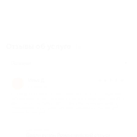
Отзывы об услуге
19
Полезные
Илья Д.
★
★
★
★
★
И
1 год назад
про Отдых по пакету «Романтический отпуск» с посещением
SPA для двоих в течение 2 дней/1 ночи в номере категории One
Bedroom Deluxe Suite с завтраками в будни или выходные в
отеле Mamaison All Suites SPA Hotel Pokrovka 5* (14 000 руб.
вместо 20 000 руб.)
Достоинства
Брали купон Романтический отпуск.