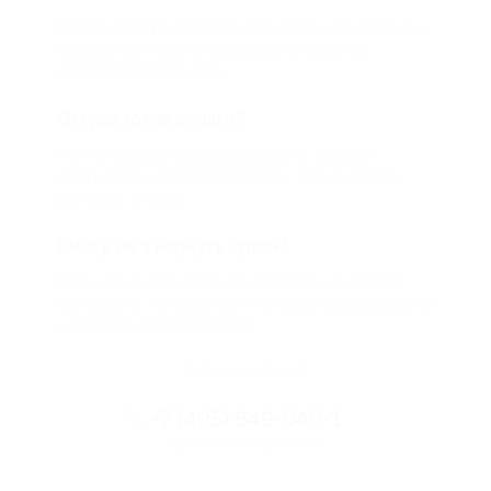
Biglion это про специальные акции, по условиям
которых вы можете приобрести купон со
скидкой от 50 до 90%
Откуда такие скидки?
Мы непосредственно работаем с каждым
партнером и договариваемся с ним о лучших
условиях для вас
Смогу ли я вернуть купон?
Если что-то случится, мы обязательно вернем
вам деньги. Мы работаем только с проверенными
и надежными партнерами
Остались вопросы?
+7 (495) 649-649-1
Горячая линия Биглиона