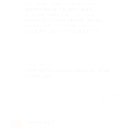
Это превосходно без каких либо
преувеличений. Расположение
отличное, номера просто супер,
ремонт, состояние, техника. Завтрак
шикарный. СПА не большой, но
расслабиться можно на все 100%.
Недостатки
-
Комментарий
Отель превзошёл мои ожидания - всем
рекомендую.
Отзыв полезен?
1
Александр Я.
★
★
★
★
★
А