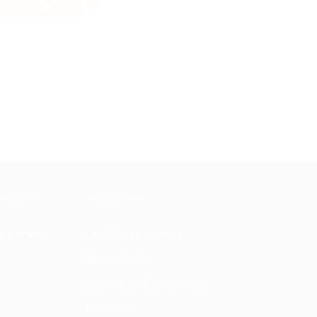
5.04%
Кэшбэк
МАЦИЯ
ПАРТНЕРАМ
ы и ответы
Для Вашего бизнеса
Франчайзинг
Партнерская программа
Все акции