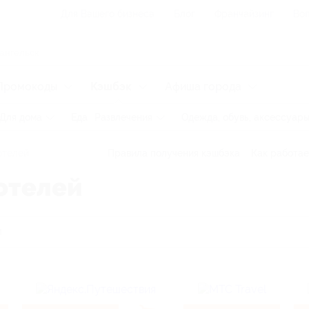
Для Вашего бизнеса
Блог
Франчайзинг
Воп
Промокоды
Кэшбэк
Афиша города
Для дома
Еда
Развлечения
Одежда, обувь, аксессуар
отелей
Правила получения кэшбэка
Как работае
отелей