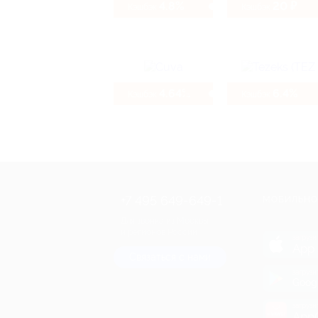
4.8%
20 ₽
Кэшбэк
Кэшбэк
4.64%
6.4%
Кэшбэк
Кэшбэк
+7 495 649-649-1
МОБИЛЬНО
Для звонка из Москвы
и регионов России
загрузи
App 
Связаться с нами
загрузи
Goog
загрузи
AppG