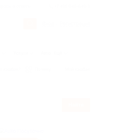
росы и ответы
+7 495 649-649-1
Вход
/
Регистрация
ы
Услуги
Авто
Ещё
т кэшбэк?
По чеку
Мой кэшбэк
Найти