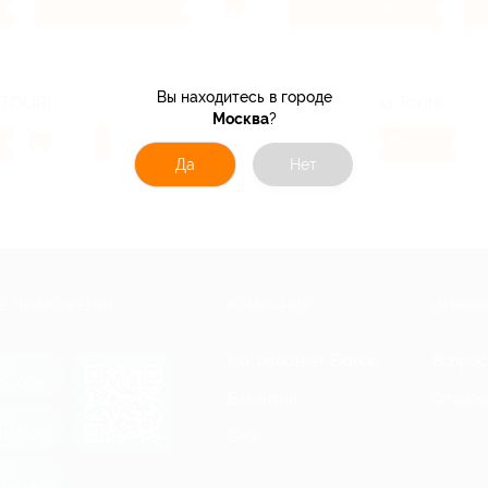
3.7%
6.19%
Кэшбэк
Кэшбэк
Вы находитесь в городе
Москва
?
1.28%
3.2%
Кэшбэк
Кэшбэк
Да
Нет
Е ПРИЛОЖЕНИЕ
КОМПАНИЯ
ИНФОР
Как работает Biglion
Вопрос
ть в
Store
Вакансии
Отзывы
ть в
le Play
Блог
ть в
allery