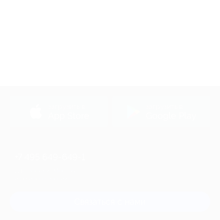
загрузить в
загрузить в
App Store
Google Play
+7 495 649-649-1
Для звонка из Москвы
и регионов России
Связаться с нами