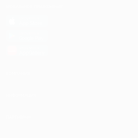
МОБИЛЬНОЕ ПРИЛОЖЕНИЕ
загрузить в
App Store
загрузить в
Google Play
загрузить в
AppGallery
КОМПАНИЯ
ИНФОРМАЦИЯ
ПАРТНЕРАМ