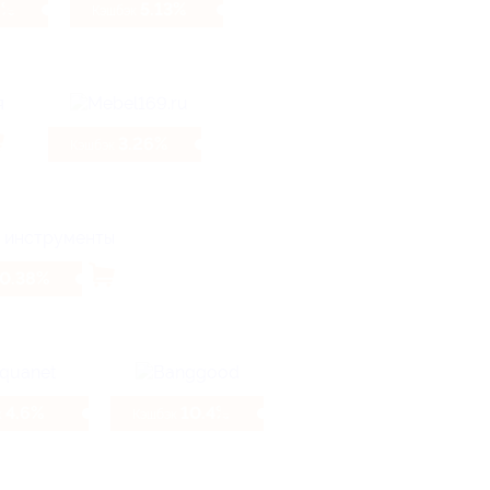
9%
5.13%
Кэшбэк
3.26%
Кэшбэк
0.38%
4.6%
10.4%
к
Кэшбэк