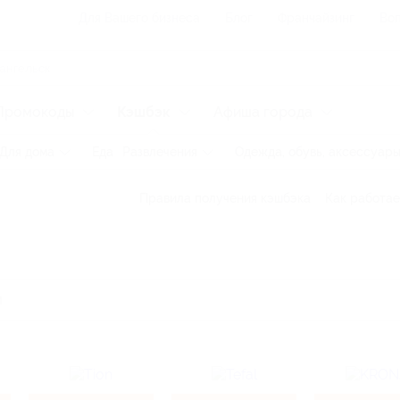
Для Вашего бизнеса
Блог
Франчайзинг
Воп
Промокоды
Кэшбэк
Афиша города
Для дома
Еда
Развлечения
Одежда, обувь, аксессуар
Правила получения кэшбэка
Как работае