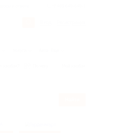
росы и ответы
+7 495 649-649-1
Вход
/
Регистрация
ы
Услуги
Авто
Ещё
т кэшбэк?
По чеку
Мой кэшбэк
Найти