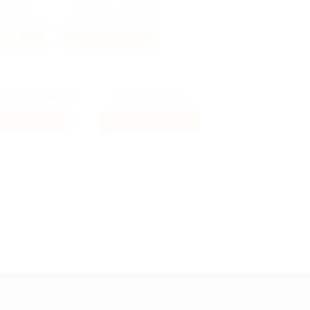
0.85%
7.2%
Кэшбэк
5.6%
1.04%
бэк
Кэшбэк