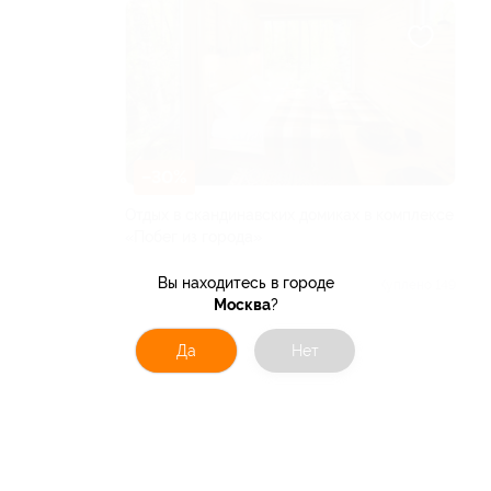
–30%
Отдых в скандинавских домиках в комплексе
«Побег из города»
РЕСПУБЛИКА БАШКОРТОСТАН
Вы находитесь в городе
5.0
(10)
Куплено 149
Москва
?
от 1 960 руб.
Да
Нет