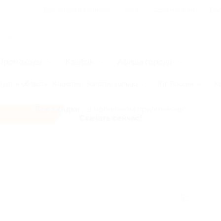
Для Вашего бизнеса
Блог
Франчайзинг
Воп
Промокоды
Кэшбэк
Афиша города
ург и область
Карелия
Золотое кольцо
Юг России
К
Все скидки
- в мобильном приложении!
Скачать сейчас!
ск