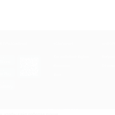
Е ПРИЛОЖЕНИЕ
КОМПАНИЯ
ИНФОР
Как работает Biglion
Вопрос
ть в
Store
Вакансии
Отзывы
ть в
le Play
Блог
ть в
allery
Гарантия, поддержка
24 часа и возврат средств
и, чтобы сайт работал лучше.