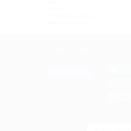
Урал
Сибирь
Популярные санатории
Отели 4 и 5 звезд
+7 495 649-649-1
МОБИЛЬНО
Для звонка из Москвы
и регионов России
загрузи
App 
Связаться с нами
загрузи
Goog
загрузи
AppG
© 2010-2026 BIGLION
Обработка персональных данных
Используем кук