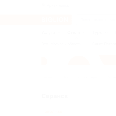
Архангельск
Услуги
Отели
Туры
Все
Москва и область
Санкт-Петерб
Главная
Отели
Поволжье
Саран
Саранск
Поволжье