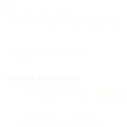
Услуги
Отели
Туры
Промокоды
Кэшбэк
Афиша 
Главная
Кэшбэк
Заказ билетов
Правила получения кэшбэка
По чеку
Мой кэшбэк
Заказ билетов
Найти