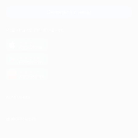
Связаться с нами
МОБИЛЬНОЕ ПРИЛОЖЕНИЕ
загрузить в
App Store
загрузить в
Google Play
загрузить в
AppGallery
КОМПАНИЯ
ИНФОРМАЦИЯ