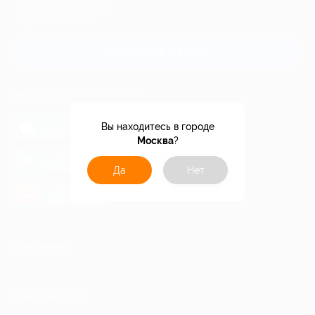
Для звонка из Москвы
и регионов России
Связаться с нами
МОБИЛЬНОЕ ПРИЛОЖЕНИЕ
загрузить в
Вы находитесь в городе
App Store
Москва
?
загрузить в
Google Play
Да
Нет
загрузить в
AppGallery
КОМПАНИЯ
ИНФОРМАЦИЯ