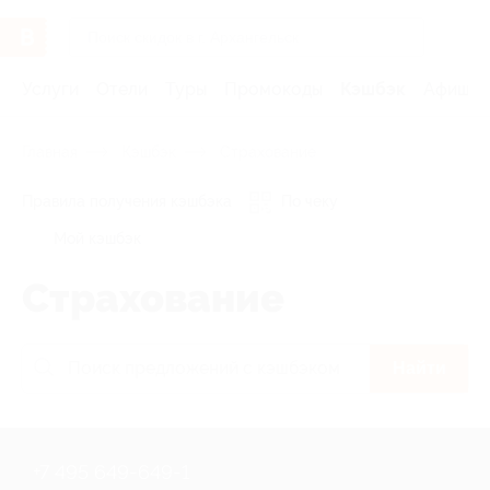
Услуги
Отели
Туры
Промокоды
Кэшбэк
Афиша 
Главная
Кэшбэк
Страхование
Правила получения кэшбэка
По чеку
Мой кэшбэк
Страхование
Найти
+7 495 649-649-1