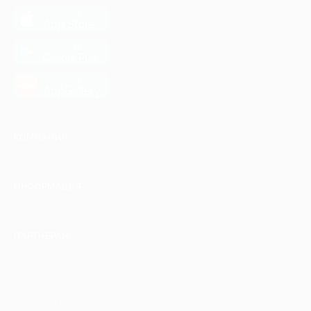
загрузить в
App Store
загрузить в
Google Play
загрузить в
AppGallery
КОМПАНИЯ
ИНФОРМАЦИЯ
ПАРТНЕРАМ
© 2010-2026 BIGLION
Обработка персональных данных