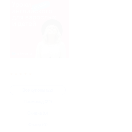
★
★
★
★
★
Все купоны (22)
Промокод (22)
Скидка (0)
Флаер (0)