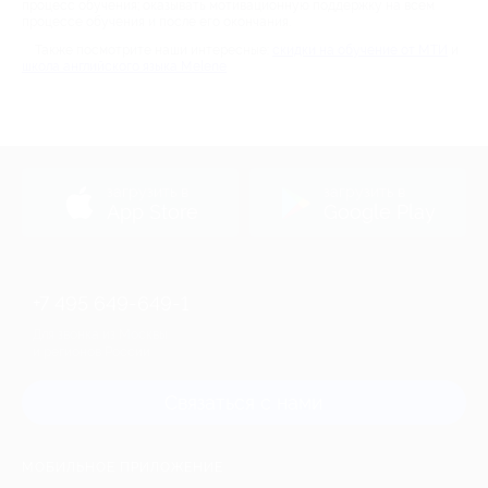
процесс обучения; оказывать мотивационную поддержку на всем
процессе обучения и после его окончания.
Также посмотрите наши интересные:
скидки на обучение от МТИ
и
школа английского языка Melene
загрузить в
загрузить в
App Store
Google Play
+7 495 649-649-1
Для звонка из Москвы
и регионов России
Связаться с нами
МОБИЛЬНОЕ ПРИЛОЖЕНИЕ