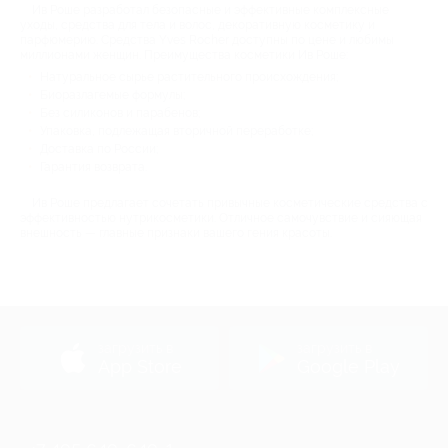
Ив Роше разработал безопасные и эффективные комплексные
уходы, средства для тела и волос, декоративную косметику и
парфюмерию. Средства Yves Rocher доступны по цене и любимы
миллионами женщин. Преимущества косметики Ив Роше:
Натуральное сырье растительного происхождения;
Биоразлагемые формулы;
Без силиконов и парабенов;
Упаковка, подлежащая вторичной переработке;
Доставка по России;
Гарантия возврата.
Ив Роше предлагает сочетать привычные косметические средства с
эффективностью нутрикосметики. Отличное самочувствие и сияющая
внешность — главные признаки вашего гения красоты.
загрузить в
загрузить в
App Store
Google Play