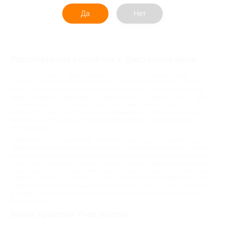
Да
Нет
Растительная косметика. Доступная цена
Все растения по своей природе уникальны, у каждого свои
полезные свойства. Производитель растительной косметики Yves
Rocher стремится определить гений растения и передать его силу
коже. Для каждой проблемы — свое растение, каждому типу — свой
комплексный уход. Для производства косметических продуктов Ив
Роше использует собственно выращиваемое экологическое сырье,
выступая за сохранение природных ресурсов и биологическое
разнообразие.
Ив Роше учит правильному комплексному уходу за кожей, дарит
пробники и организует мастер-классы. Гамма средств французской
марки доступна в многочисленных магазинах и на официальном сайте
Yves Rocher. Интернет-магазин предоставляет подробные описания
продуктов, делится секретами красоты, дарит скидки по промокоду,
подарки и бонусы за покупку. Сервис Yves Rocher предлагает сделать
подарок друзьям и близким. Выберите продукцию на сайте, добавьте
упаковку, а интернет-магазин доставит изысканный комплимент от
вашего имени.
Гений красоты Yves Rocher