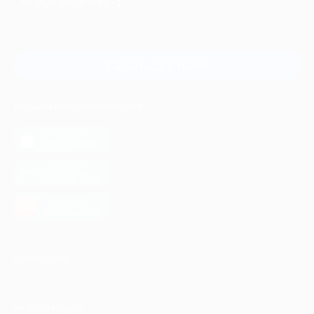
+7 495 649-649-1
Для звонка из Москвы
и регионов России
Связаться с нами
МОБИЛЬНОЕ ПРИЛОЖЕНИЕ
загрузить в
App Store
загрузить в
Google Play
загрузить в
AppGallery
КОМПАНИЯ
ИНФОРМАЦИЯ