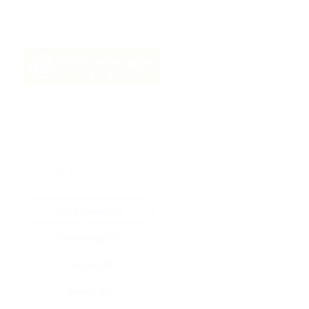
★
★
★
★
★
Все купоны (2)
Промокод (2)
Скидка (0)
Флаер (0)