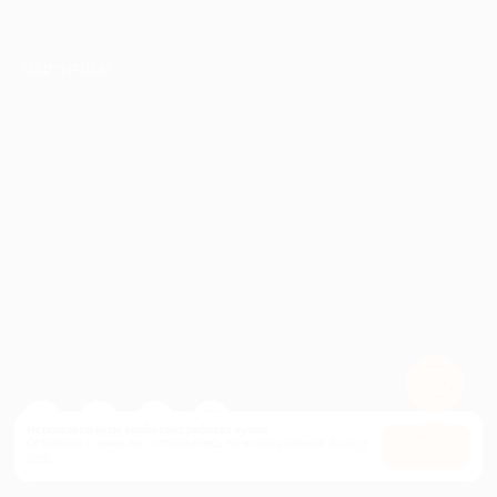
ПАРТНЕРАМ
© 2010-2026 BIGLION
Обработка персональных данных
Пользовательское соглашение
Публичная оферта
Гарантия, поддержка
24 часа и возврат средств
Перейти на полную версию сайта
Используем куки, чтобы сайт работал лучше.
Оставаясь с нами, вы соглашаетесь на использование
файлов
Оk
куки.