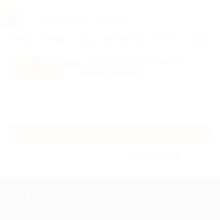
Услуги
Отели
Туры
Промокоды
Кэшбэк
Афиша 
Все скидки
- в мобильном приложении!
Скачать сейчас!
Главная
Отели
Юг России
Кавказ
Кавказ
Без сортировки
+7 495 649-649-1
Для звонка из Москвы