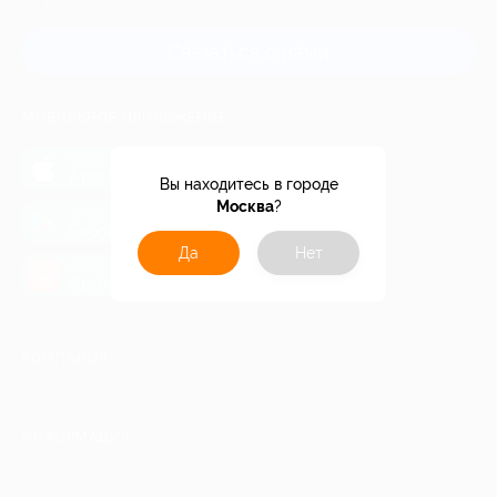
и регионов России
Связаться с нами
МОБИЛЬНОЕ ПРИЛОЖЕНИЕ
загрузить в
App Store
Вы находитесь в городе
Москва
?
загрузить в
Google Play
Да
Нет
загрузить в
AppGallery
КОМПАНИЯ
ИНФОРМАЦИЯ