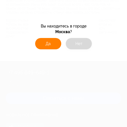
новенькое. Кто-то захочет посетить занятия по фехтованию или лепке
из полимерной глины. Кто знает, сколько всего у вас талантов на
самом деле! Также те вещи, которые раньше были для вас «запретным
плодом» из-за их стоимости, станут вам теперь доступны.
Biglion открывает для вас двери в мир безграничных возможностей!
Теперь вы можете не экономить на своем здоровье, не смотря на
Вы находитесь в городе
высокую стоимость приемов врачей. У вас есть возможность
Москва
?
поддерживать свою машину в идеальном состоянии, не тратя много
денег.
Да
Нет
+7 495 649-649-1
Для звонка из Москвы
и регионов России
Связаться с нами
МОБИЛЬНОЕ ПРИЛОЖЕНИЕ
загрузить в