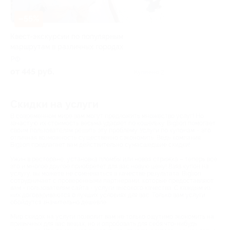
–55%
Квест-экскурсии по популярным
маршрутам в различных городах
РФ
от 445 руб.
Куплено 2
Скидки на услуги
В современном мире вам могут предложить множество услуг! Но
зачастую их стоимость весьма ударяет по кошельку. Biglion помогает
своим пользователям решить эту проблему. Услуги по купонам – это
отличная возможность существенно сэкономить. Ведь компания
Biglion предлагает вам действительно сумасшедшие скидки!
Ужин в ресторане, установка пломбы или новая стрижка – теперь все
это и многое другое приобретет для вас новую цену! Взяв купон на
услугу, вы можете не сомневаться в качестве результата. Biglion
сотрудничает с проверенными партнерами, которые предоставляют
вам - пользователям сайта - услуги высокого качества. С каждым из
них договариваются о лучших условиях для вас. Только вам услуги
обойдутся значительно дешевле.
Мир скидок на услуги позволит вам не только ощутимо экономить на
привычных для вас вещах, но и опробовать для себя что-нибудь