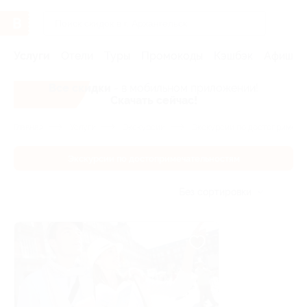
Услуги
Отели
Туры
Промокоды
Кэшбэк
Афиша 
Все скидки
- в мобильном приложении!
Скачать сейчас!
Главная
Услуги
Экскурсии
Экскурсии по достопримеча
Экскурсии по достопримечательностям
Без сортировки