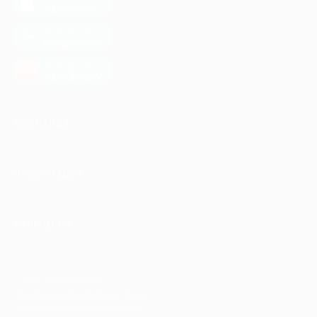
App Store
загрузить в
Google Play
загрузить в
AppGallery
КОМПАНИЯ
ИНФОРМАЦИЯ
ПАРТНЕРАМ
© 2010-2026 BIGLION
Обработка персональных данных
Пользовательское соглашение