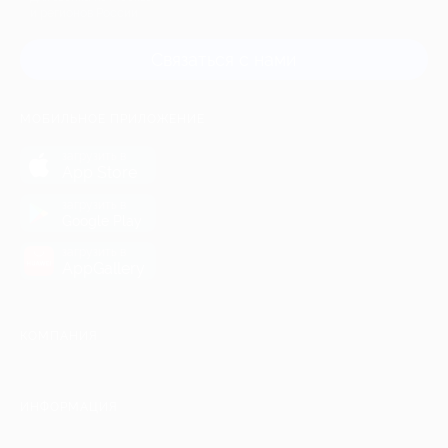
и регионов России
Связаться с нами
МОБИЛЬНОЕ ПРИЛОЖЕНИЕ
загрузить в
App Store
загрузить в
Google Play
загрузить в
AppGallery
КОМПАНИЯ
ИНФОРМАЦИЯ