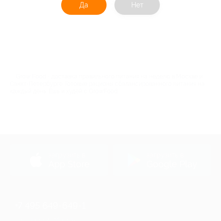
Акция до 31.08.2026
Да
Нет
Grow Food - доставка правильного питания на неделю в Москве и
Санкт-Петербурге. Готовые рационы сбалансированного питания на
каждый день. Ешь и худей с GrowFood.
.
загрузить в
загрузить в
App Store
Google Play
+7 495 649-649-1
Для звонка из Москвы