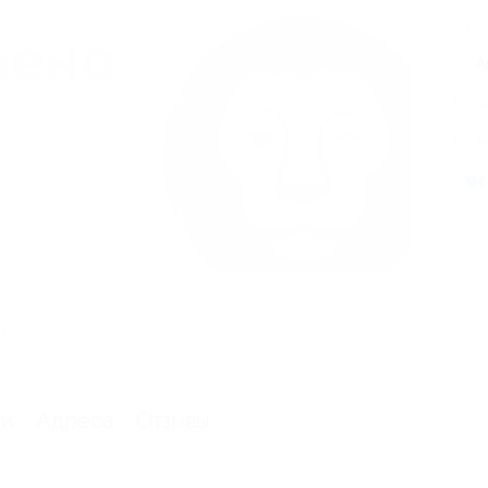
2
А
Оста
Поде
я
ии
Адреса
Отзывы