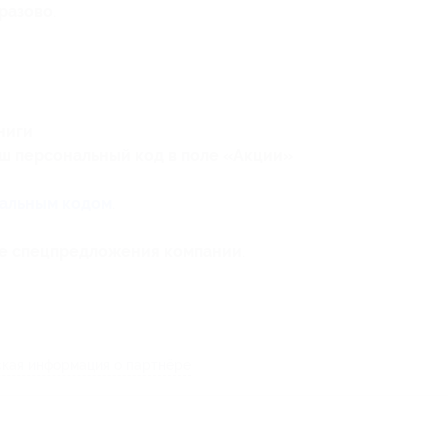
разово
.
ниги
аш персональный код в поле «Акции»
альным кодом
.
ие спецпредложения компании
.
кая информация о партнёре