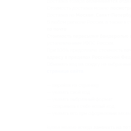
Доставка товара
оплачивается отде
Стоимость доставки можно
посмотр
Доставка по
Москве, Санкт-Петербур
В любом регионе России, а также в 
по почте
.
Стоимость пересылки бандеролью в
установленным УФПС России.
При 100% предоплате, стоимость
по
адресу в пределах Российской Фед
Обменять код на скидку на выбранн
странице сайта
:
— перейти на страницу
— указать свой код
— указать выбранный формат
— сохранить к себе новый код
— указать его при оформлении заказ
Купон можно всегда
заменить на то