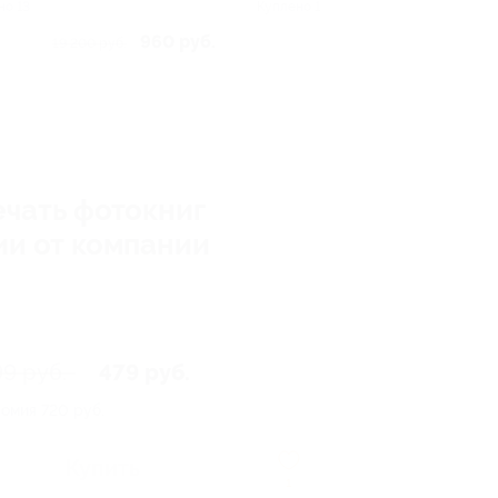
но 13
Куплено 1
960 руб.
19 200 руб.
ечать фотокниг
ии от компании
99 руб.
479 руб.
номия
720 руб.
Купить
1