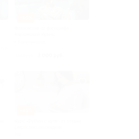
–50%
Фотосессия от фотографа
Харламовой Ирины
г. Калининград
но 12
2 000 руб.
4 000 руб.
–95%
ах
Курс «Python с нуля» от студии
Learncours со скидкой
РФ