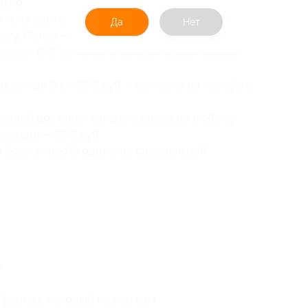
льно
.
еть
на сайте
.
Да
Нет
гу, Пензе — 59 руб.
странах СНГ вы
можете получить ваши заказы
есом до 2 кг
- 100 руб.
+ комиссия по тарифам,
чтовой доставки каждого заказа по любому
ерации — 100 руб
.
ый формат
необходимо на специальной
а
т формат, который нужен вам
.