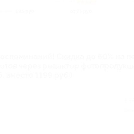
Куплено 1
4.8
(3)
Купле
985 руб.
от 75 руб.
00 руб.
воспоминаний! Скидка до 60% на п
отов через редактор фотопродукц
. вместо 1199 руб.)
1 1
Эко