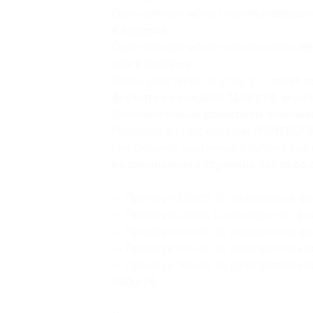
Один человек может купить
неограни
в подарок
.
Один человек может использовать
не
или в подарок
.
Купон действует на услугу —
заказ 
формата со скидкой 1199 руб. чер
Дополнительные
развороты оплачив
Редактор фотопродукции PRINTBOO
Необходимо указанный в купоне код
на специальной странице сайта со 
— Премиум 20×20, 10 разворотов, ф
— Премиум 25×25, 10 разворотов, ф
— Премиум 30×30, 10 разворотов, ф
— Премиум 30×30, 10 разворотов, ко
— Премиум 30×30, 10 разворотов, ко
650 руб
.