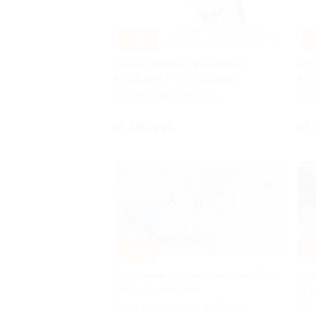
–50%
–
Пилинг, лифтинг, фонофорез
Апп
в TopLaser Pro со скидкой
в T
Ломоносова пр-т, д. 15
Лом
от 300 руб.
от 
–50%
–
Посещение соляной пещеры «Соль
Кур
плюс» со скидкой
от 
Воскресенская ул, д. 93, к. 1
РФ