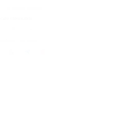
707 купонов куплено
кция завершена
лось 362 купона
литься с друзьями