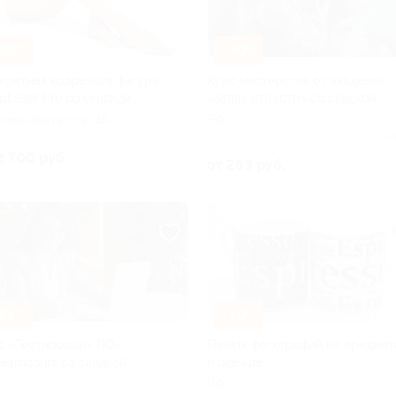
50%
–90%
аратная коррекция фигуры
Курс мастерства от академии
opLaser Pro со скидкой
«Запах страсти» со скидкой
оносова пр-т, д. 15
РФ
Купле
2 700 руб.
от 289 руб.
95%
–50%
с «Тестировщик ПО»
Печать фотографий на предмет
Learncours со скидкой
и одежде
РФ