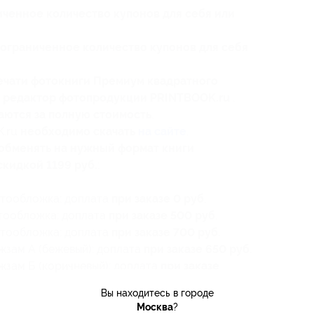
ченное количество купонов для себя или
ограниченное количество купонов для себя
печати фотокниги Премиум квадратного
ез редактор фотопродукции PRINTBOOK.ru
.
аются за полную стоимость
.
K.ru
необходимо скачать
на сайте
.
обменять на нужный формат книги
скидкой 1199 руб.
:
отообложка: доплата
при заказе 0 руб
.
отообложка: доплата
при заказе 500 руб
.
отообложка: доплата
при заказе 700 руб
.
жзам А (бежевый): доплата
при заказе 650 руб
.
жзам Б (коричневый): доплата
при заказе
Вы находитесь в городе
Москва
?