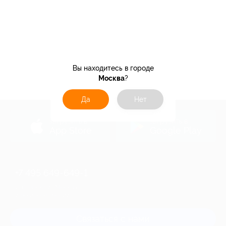
Вы находитесь в городе
Москва
?
Да
Нет
загрузить в
загрузить в
App Store
Google Play
+7 495 649-649-1
Для звонка из Москвы
и регионов России
Связаться с нами