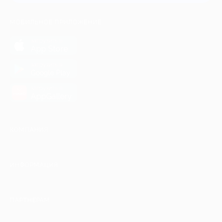
МОБИЛЬНОЕ ПРИЛОЖЕНИЕ
загрузить в
App Store
загрузить в
Google Play
загрузить в
AppGallery
КОМПАНИЯ
ИНФОРМАЦИЯ
ПАРТНЕРАМ