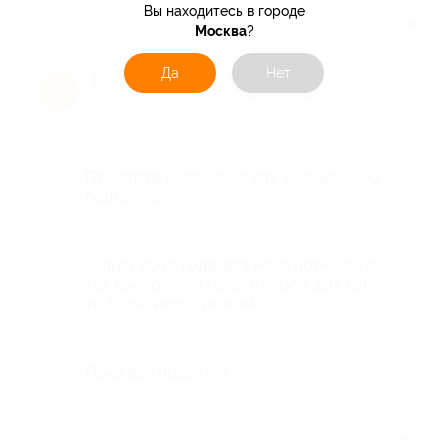
Вы находитесь в городе
Полезные
Москва
?
Да
Нет
Василий Х.
★
★
★
★
★
В
6 месяцев назад
Достоинства
Простота изложения для человека с 0
подготовкой
Недостатки
Запись 2019 года, для меня нормально,
так как хочется начать с азов, для кого-
то будет недостатком
Комментарий
Пока всё нравится
Отзыв полезен?
1