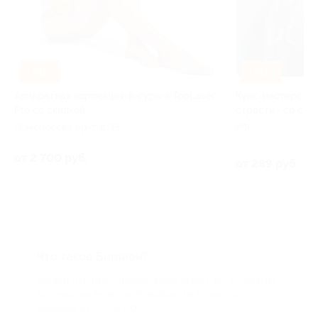
–50%
–90%
Аппаратная коррекция фигуры в TopLaser
Курс мастерства
Pro со скидкой
страсти» со ски
Ломоносова пр-т, д. 15
РФ
от 2 700 руб.
от 289 руб.
Что такое Биглион?
Biglion это про специальные акции, по условиям
которых вы можете приобрести купон со
скидкой от 50 до 90%