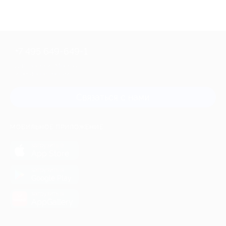
+7 495 649-649-1
Для звонка из Москвы
и регионов России
Связаться с нами
МОБИЛЬНОЕ ПРИЛОЖЕНИЕ
загрузить в
App Store
загрузить в
Google Play
загрузить в
AppGallery