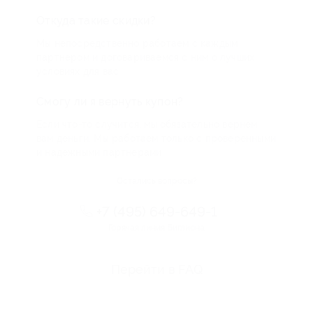
Откуда такие скидки?
Мы непосредственно работаем с каждым
партнером и договариваемся с ним о лучших
условиях для вас
Смогу ли я вернуть купон?
Если что-то случится, мы обязательно вернем
вам деньги. Мы работаем только с проверенными
и надежными партнерами
Остались вопросы?
+7 (495) 649-649-1
Горячая линия Биглиона
Перейти в FAQ