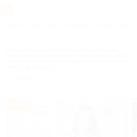
Услуги
Отели
Туры
Промокоды
Кэшбэк
Афиша 
Главная
Услуги
Обучение
Профессиональное образова
Безлимитный онлайн-доступ к полному курсу
«Тестировщик программного обеспечения с нуля
до профессионала» от студии Learncours (985 руб.
вместо 19 700 руб.)
5.0
(1)
РФ
- 95%