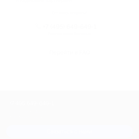
и надежными партнерами
Остались вопросы?
+7 (495) 649-649-1
Горячая линия Биглиона
Перейти в FAQ
+7 495 649-649-1
Для звонка из Москвы
и регионов России
Связаться с нами