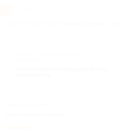
Услуги
Отели
Туры
Промокоды
Кэшбэк
Афиша 
Главная
Женщинам
Одежда
Платья
АКЦИЯ, КОТОРУЮ ВЫ ИСКАЛИ,
ЗАВЕРШЕНА.
К сожалению, выгодные акции быстро
заканчиваются.
ЗАВЕРШЁННАЯ АКЦИЯ
Платье Fracomina черное