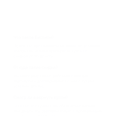
Что такое Биглион?
Biglion это про специальные акции, по условиям
которых вы можете приобрести купон со
скидкой от 50 до 90%
Откуда такие скидки?
Мы непосредственно работаем с каждым
партнером и договариваемся с ним о лучших
условиях для вас
Смогу ли я вернуть купон?
Если что-то случится, мы обязательно вернем
вам деньги. Мы работаем только с проверенными