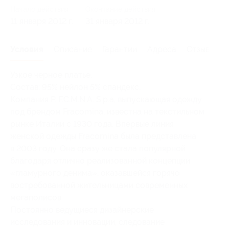
Начало действия
Окончание действия
11 января 2012 г.
31 января 2012 г.
Условия
Описание
Гарантии
Адреса
Отзывы
Узкое черное платье.
Состав: 95% нейлон 5% спандекс.
Компания P. F.C.M.N.A. S.p.a, выпускающая одежду
под брендом Fracomina, известна на текстильном
рынке Италии с 1930 года. Впервые линия
женской одежды Fracomina была представлена
в 2003 году. Она сразу же стала популярной
благодаря отлично реализованной концепции
«гламурного денима», оказавшейся горячо
востребованной жительницами современных
мегаполисов.
Постоянно ведущиеся дизайнерские
исследования и инновации, следование