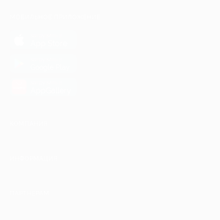
МОБИЛЬНОЕ ПРИЛОЖЕНИЕ
загрузить в
App Store
загрузить в
Google Play
загрузить в
AppGallery
КОМПАНИЯ
ИНФОРМАЦИЯ
ПАРТНЕРАМ