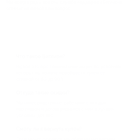
Мы всегда рады помочь: служба поддержки Биглиона
ответит на любой ваш вопрос
Что такое Биглион?
Biglion это про специальные акции, по условиям
которых вы можете приобрести купон со
скидкой от 50 до 90%
Откуда такие скидки?
Мы непосредственно работаем с каждым
партнером и договариваемся с ним о лучших
условиях для вас
Смогу ли я вернуть купон?
Если что-то случится, мы обязательно вернем