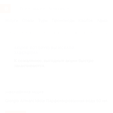
Услуги
Отели
Туры
Промокоды
Кэшбэк
Афиша 
Главная
Красота
Парфюмерия и косметика
Женская па
АКЦИЯ, КОТОРУЮ ВЫ ИСКАЛИ,
ЗАВЕРШЕНА.
К сожалению, выгодные акции быстро
заканчиваются.
ЗАВЕРШЁННАЯ АКЦИЯ
Giorgio Armani Idole Парфюмированная вода 50 мл