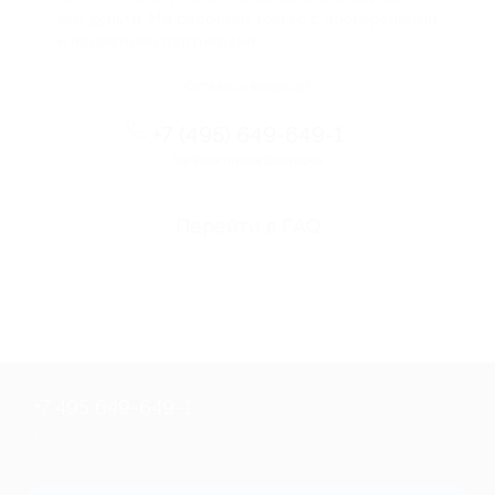
вам деньги. Мы работаем только с проверенными
и надежными партнерами
Остались вопросы?
+7 (495) 649-649-1
Горячая линия Биглиона
Перейти в FAQ
+7 495 649-649-1
Для звонка из Москвы
и регионов России