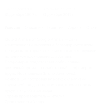
Начало действия
Окончание действия
31 декабря 1969 г.
31 декабря 2011 г.
Условия
Описание
Гарантии
Адреса
Отзывы
Idole d`Armani от Giorgio Armani — дань
женственности, выражение благодарности всем
женщинам, которые в течение многих лет служили
источником вдохновения для Armani.
Парфюмерия представляет собой пряный
цветочный аромат, разработанный парфюмером
Бруно Йовановичом (Bruno Jovanovic).
Композиция построена на нотках клемантин,
груши, имбиря, даваны, шафрана, жасмина, розы
лукум, пачулей и ветивера.
Страна производитель — Италия.
Срок годности 3 года.