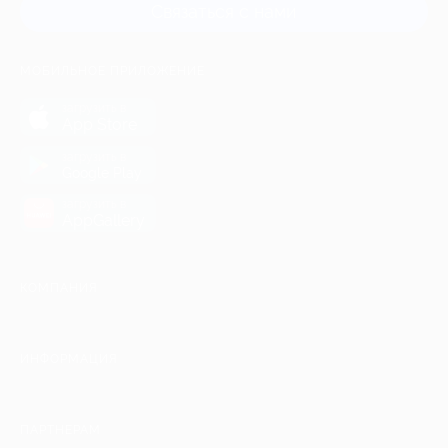
Связаться с нами
МОБИЛЬНОЕ ПРИЛОЖЕНИЕ
загрузить в
App Store
загрузить в
Google Play
загрузить в
AppGallery
КОМПАНИЯ
ИНФОРМАЦИЯ
ПАРТНЕРАМ