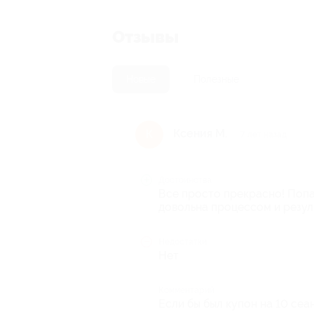
Отзывы
Новые
Полезные
Ксения М.
К
7 лет назад
Достоинства
Все просто прекрасно! Попа
довольна процессом и резул
Недостатки
Нет
Комментарий
Если бы был купон на 10 сеа