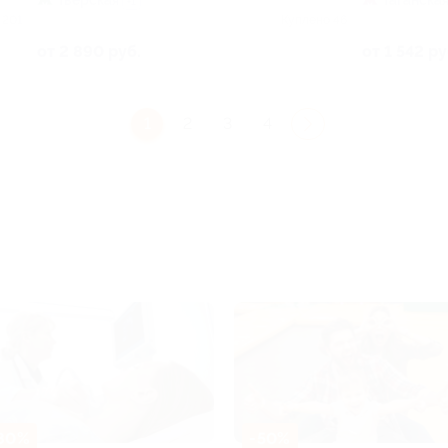
+1
 201
Куплено 46
от 2 890 руб.
от 1 542 ру
1
2
3
4
80%
-50%