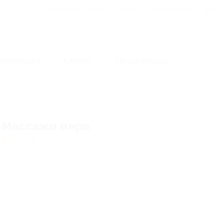
Для Вашего бизнеса
Блог
Франчайзинг
Воп
Промокоды
Кэшбэк
Афиша города
Массажи мира
4.71
★
★
★
★
★
272
отзывa