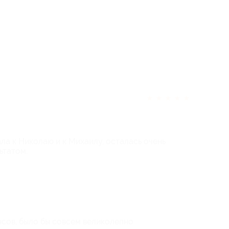
★
★
★
★
★
ла к Николаю и к Михаилу, осталась очень
ьтатом.
нсов, было бы совсем великолепно