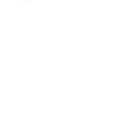
Стоматология
Рестораны 
 Народная, д. 20
г. Москва, Народная ул., д. 8
+7 966 168-60-83, +7 926 180-
17-24