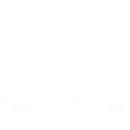
–80%
–70%
с
Курсы обучения массажистов, мастеров
3 или 7 сеа
маникюра и педикюра или spa-мастеров
моноклиник
Тверская
Таганска