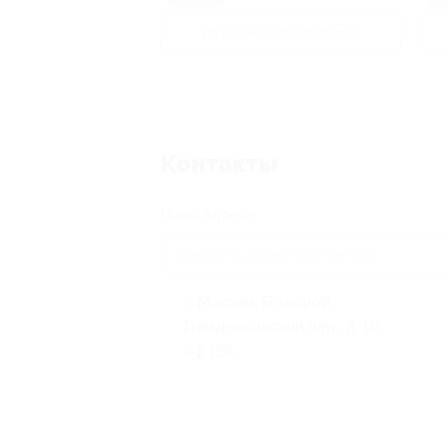
р и педикюр
Развлечения для детей
Контакты
Поиск адреса
г. Москва, Большой
Гнездниковский пер., д. 10,
оф.126