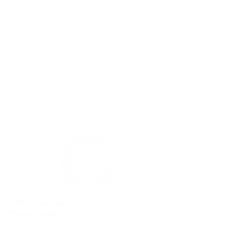
нсов любого массажа в
е «Массажи мира»
я