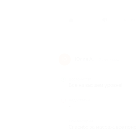
Был ли 
Юлия А.
Ю
7 лет назад
Достоинства
Все на высшем уровне!
Недостатки
-
Комментарий
Спасибо за массаж, все пон