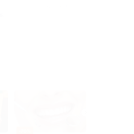
Куплено 131
б.
-70%
-50%