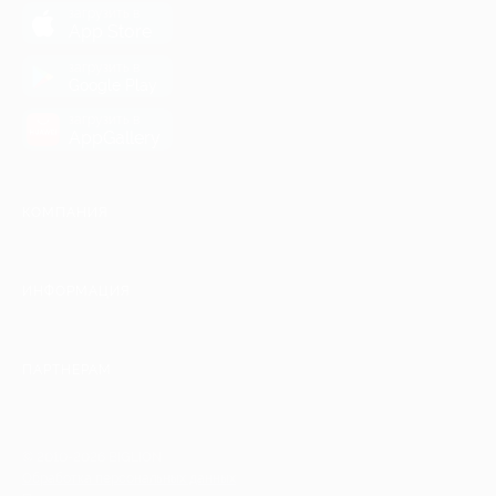
загрузить в
App Store
загрузить в
Google Play
загрузить в
AppGallery
КОМПАНИЯ
ИНФОРМАЦИЯ
ПАРТНЕРАМ
© 2010-2026 BIGLION
Обработка персональных данных