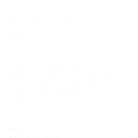
Начало действия
Окончание действия
31 декабря 1969 г.
29 февраля 2012 г.
Условия
Описание
Гарантии
Адреса
Отзывы
Яркий, сексуальный аромат, дарящий изысканный
шарм переливами цветочных и восточных нот.
Первая нота раскрывает свежесть и теплоту
бергамота, мандарина и ягод можжевельника.
Постепенно парфюмерная композиция
становится более насыщенной – в свои права
вступают ароматы пиона, фрезии, нероли, ванили,
ветивера.
Свернуть
Адрес
Перейти на сайт партнера