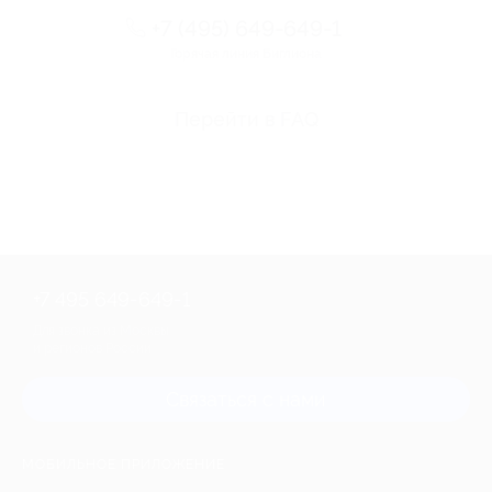
+7 (495) 649-649-1
Горячая линия Биглиона
Перейти в FAQ
+7 495 649-649-1
Для звонка из Москвы
и регионов России
Связаться с нами
МОБИЛЬНОЕ ПРИЛОЖЕНИЕ