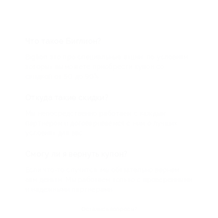
Что такое Биглион?
Biglion это про специальные акции, по условиям
которых вы можете приобрести купон со
скидкой от 50 до 90%
Откуда такие скидки?
Мы непосредственно работаем с каждым
партнером и договариваемся с ним о лучших
условиях для вас
Смогу ли я вернуть купон?
Если что-то случится, мы обязательно вернем
вам деньги. Мы работаем только с проверенными
и надежными партнерами
Остались вопросы?