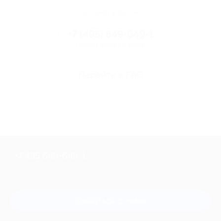
Остались вопросы?
+7 (495) 649-649-1
Горячая линия Биглиона
Перейти в FAQ
+7 495 649-649-1
Для звонка из Москвы
и регионов России
Связаться с нами