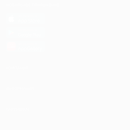
МОБИЛЬНОЕ ПРИЛОЖЕНИЕ
загрузить в
App Store
загрузить в
Google Play
загрузить в
AppGallery
КОМПАНИЯ
ИНФОРМАЦИЯ
ПАРТНЕРАМ