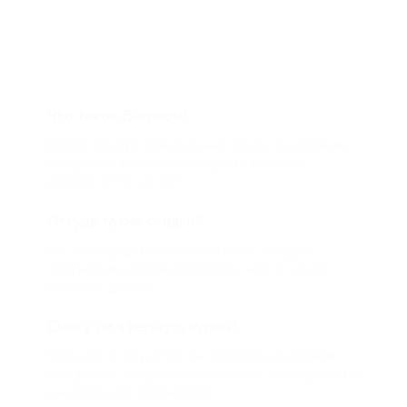
Что такое Биглион?
Biglion это про специальные акции, по условиям
которых вы можете приобрести купон со
скидкой от 50 до 90%
Откуда такие скидки?
Мы непосредственно работаем с каждым
партнером и договариваемся с ним о лучших
условиях для вас
Смогу ли я вернуть купон?
Если что-то случится, мы обязательно вернем
вам деньги. Мы работаем только с проверенными
и надежными партнерами