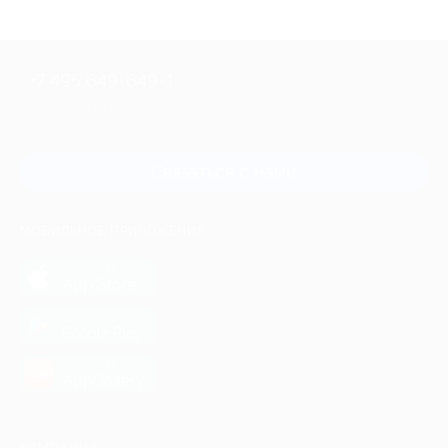
+7 495 649-649-1
Для звонка из Москвы
и регионов России
Связаться с нами
МОБИЛЬНОЕ ПРИЛОЖЕНИЕ
загрузить в
App Store
загрузить в
Google Play
загрузить в
AppGallery