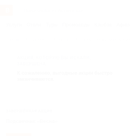
Услуги
Отели
Туры
Промокоды
Кэшбэк
Афиша 
Главная
Для дома
Кухня
Наборы посуды для сервировки
АКЦИЯ, КОТОРУЮ ВЫ ИСКАЛИ,
ЗАВЕРШЕНА.
К сожалению, выгодные акции быстро
заканчиваются.
ЗАВЕРШЁННАЯ АКЦИЯ
Подсвечник «Весна»