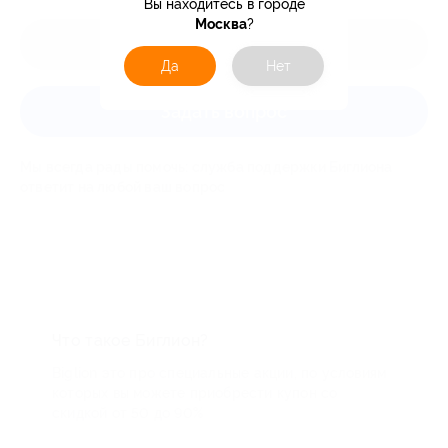
Вы находитесь в городе
Москва
?
Оставить отзыв
Да
Нет
Задать вопрос
Мы всегда рады помочь: служба поддержки Биглиона
ответит на любой ваш вопрос
Что такое Биглион?
Biglion это про специальные акции, по условиям
которых вы можете приобрести купон со
скидкой от 50 до 90%