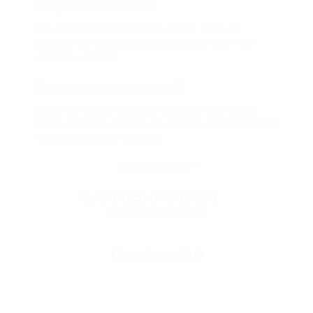
Откуда такие скидки?
Мы непосредственно работаем с каждым
партнером и договариваемся с ним о лучших
условиях для вас
Смогу ли я вернуть купон?
Если что-то случится, мы обязательно вернем
вам деньги. Мы работаем только с проверенными
и надежными партнерами
Остались вопросы?
+7 (495) 649-649-1
Горячая линия Биглиона
Перейти в FAQ