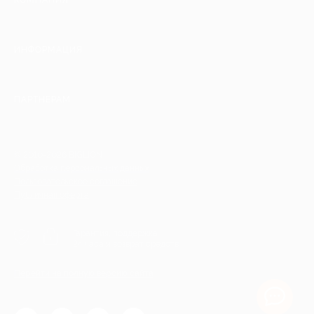
КОМПАНИЯ
ИНФОРМАЦИЯ
ПАРТНЕРАМ
© 2010-2026 BIGLION
Обработка персональных данных
Пользовательское соглашение
Публичная оферта
Гарантия, поддержка
24 часа и возврат средств
Перейти на полную версию сайта