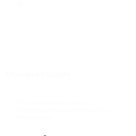
Отзывы об услуге
0
К этой акции ещё нет отзывов.
Вы можете оставить первый отзыв после
покупки купона.