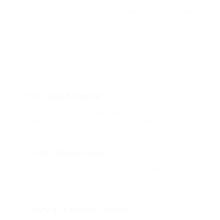
Мы всегда рады помочь: служба поддержки Биглиона
ответит на любой ваш вопрос
Что такое Биглион?
Biglion это про специальные акции, по условиям
которых вы можете приобрести купон со
скидкой от 50 до 90%
Откуда такие скидки?
Мы непосредственно работаем с каждым
партнером и договариваемся с ним о лучших
условиях для вас
Смогу ли я вернуть купон?