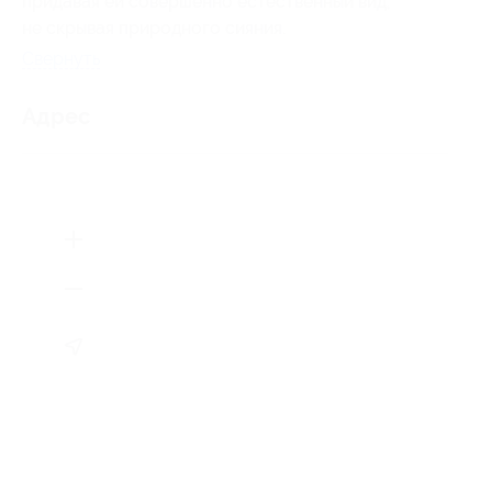
придавая ей совершенно естественный вид,
не скрывая природного сияния.
Свернуть
Адрес