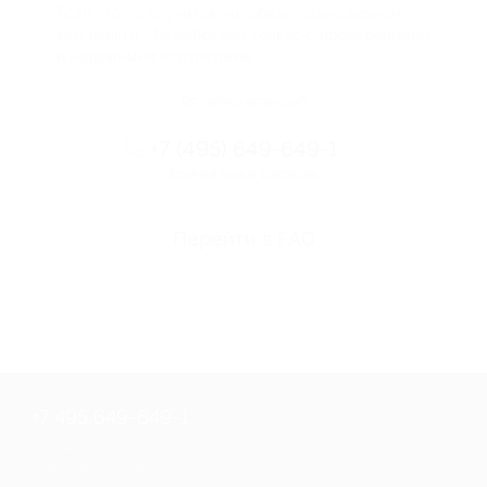
Если что-то случится, мы обязательно вернем
вам деньги. Мы работаем только с проверенными
и надежными партнерами
Остались вопросы?
+7 (495) 649-649-1
Горячая линия Биглиона
Перейти в FAQ
+7 495 649-649-1
Для звонка из Москвы
и регионов России