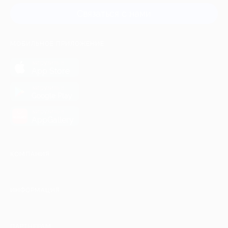
Связаться с нами
МОБИЛЬНОЕ ПРИЛОЖЕНИЕ
загрузить в
App Store
загрузить в
Google Play
загрузить в
AppGallery
КОМПАНИЯ
ИНФОРМАЦИЯ
ПАРТНЕРАМ