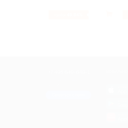
49.84%
Кэшбэк
+7 495 649-649-1
МОБИЛЬНО
Для звонка из Москвы
и регионов России
загрузи
App 
Связаться с нами
загрузи
Goog
загрузи
AppG