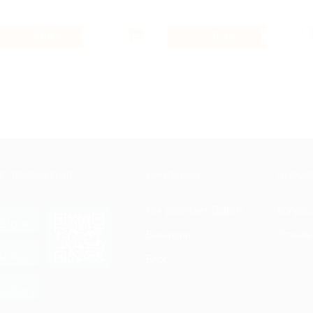
7.68%
6.4%
Кэшбэк
Кэшбэк
Е ПРИЛОЖЕНИЕ
КОМПАНИЯ
ИНФОР
Как работает Biglion
Вопрос
ть в
Store
Вакансии
Отзывы
ть в
le Play
Блог
ть в
allery