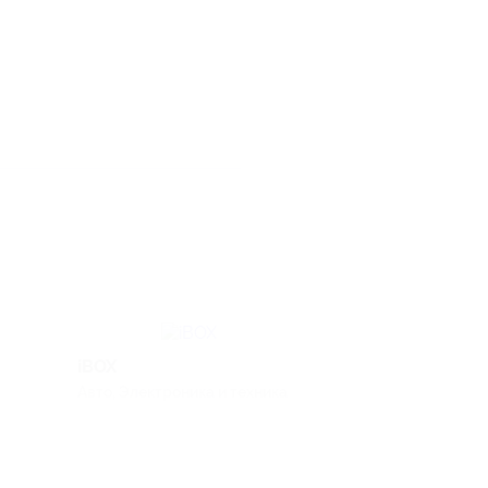
iBOX
Михайлик Kitc
Авто, Электроника и техника
(Crosspack)
Еда