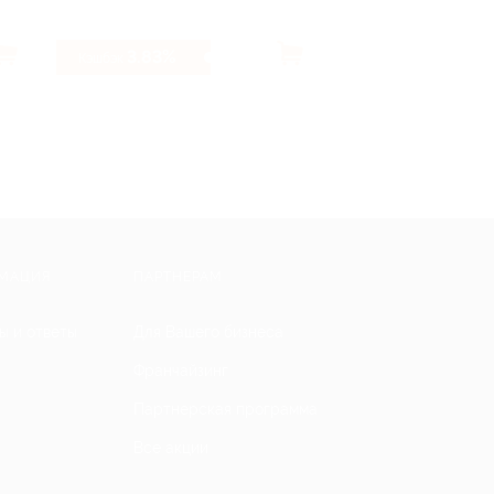
3.83%
13%
Кэшбэк
Кэшбэк
МАЦИЯ
ПАРТНЕРАМ
ы и ответы
Для Вашего бизнеса
Франчайзинг
Партнерская программа
Все акции