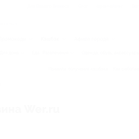
Для Вашего бизнеса
Блог
Франчайзинг
Воп
Промокоды
Кэшбэк
Афиша города
Для дома
Еда
Развлечения
Одежда, обувь, аксессуар
Правила получения кэшбэка
Как работае
зина Wer.ru