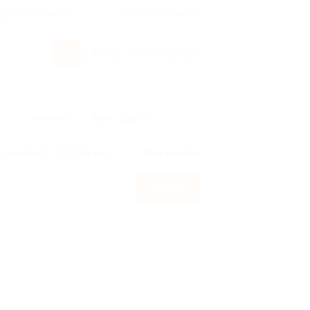
росы и ответы
+7 495 649-649-1
Вход
/
Регистрация
ы
Услуги
Авто
Ещё
т кэшбэк?
По чеку
Мой кэшбэк
Найти