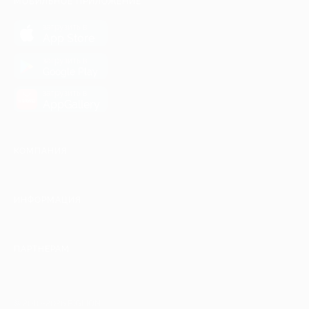
МОБИЛЬНОЕ ПРИЛОЖЕНИЕ
загрузить в
App Store
загрузить в
Google Play
загрузить в
AppGallery
КОМПАНИЯ
ИНФОРМАЦИЯ
ПАРТНЕРАМ
© 2010-2026 BIGLION