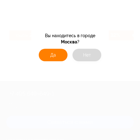
2.46%
32%
Вы находитесь в городе
Кэшбэк
Кэшбэк
Москва
?
Да
Нет
+7 495 649-649-1
Для звонка из Москвы
и регионов России
Связаться с нами