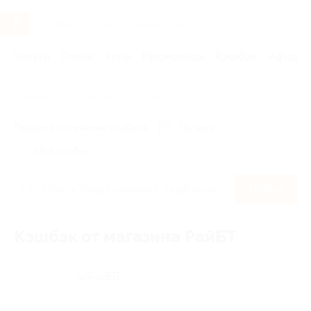
Услуги
Отели
Туры
Промокоды
Кэшбэк
Афиша 
Главная
Кэшбэк
РайБТ
Правила получения кэшбэка
По чеку
Мой кэшбэк
Найти
Кэшбэк от магазина РайБТ