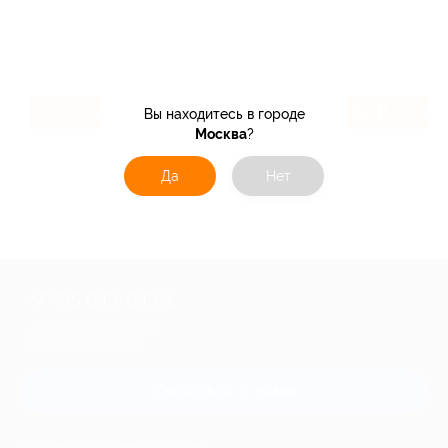
2.46%
80 ₽
Вы находитесь в городе
Кэшбэк
Кэшбэк
Москва
?
Да
Нет
+7 495 649-649-1
Для звонка из Москвы
и регионов России
Связаться с нами