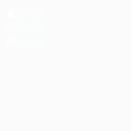
МОБИЛЬНОЕ ПРИЛОЖЕНИЕ
загрузить в
App Store
загрузить в
Google Play
загрузить в
AppGallery
КОМПАНИЯ
ИНФОРМАЦИЯ
ПАРТНЕРАМ
© 2010-2026 BIGLION