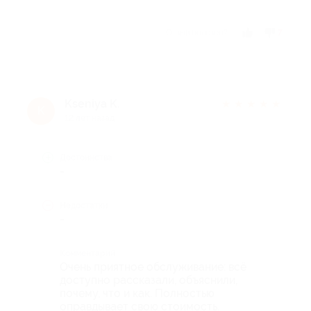
Отзыв полезен?
7
Kseniya K.
★
★
★
★
★
K
12 лет назад
Достоинства
-
Недостатки
-
Комментарий
Очень приятное обслуживание: всё
доступно рассказали, объяснили,
почему, что и как. Полностью
оправдывает свою стоимость.