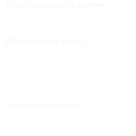
Клуб голливудских улыбок
4.73
★
★
★
★
★
47
отзывов
Действующие акции
Акции отсутствуют
Завершённые акции