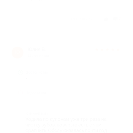
Отзыв полезен?
7
Юлия В.
★
★
★
★
★
Ю
12 лет назад
Достоинства
-
Недостатки
-
Комментарий
Ходила по купонам уже три раза на
чистку зубов, поверьте есть с чем
сравнить. Обслуживалась почти год