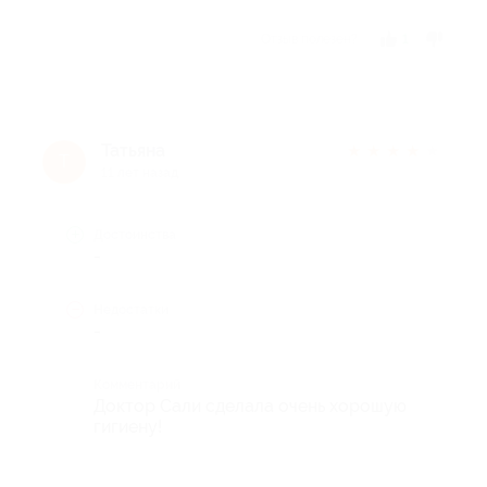
Отзыв полезен?
1
Татьяна
★
★
★
★
★
Т
11 лет назад
Достоинства
-
Недостатки
-
Комментарий
Доктор Сали сделала очень хорошую
гигиену!