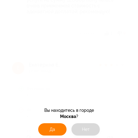
очень приемлемая стоимость с
адекватной доплатой, рекомендую!
Отзыв полезен?
1
9
Екатерина Е.
★
★
★
★
★
Е
12 лет назад
Достоинства
-
Недостатки
Вы находитесь в городе
-
Москва
?
Да
Нет
Комментарий
Очень хорошая качественная работа