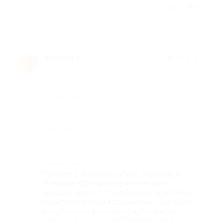
Отзыв полезен?
1
8
Виктор Л.
★
★
★
★
★
В
12 лет назад
Достоинства
-
Недостатки
-
Комментарий
Пришел с больным зубом, оказалась
трещина, сделали керамическую
вкладку, доктор Саид Велиев, все очень
грамотно и профессионально, без боли,
результатом доволен, с купоном на
услуги на сумму 12000р получилась