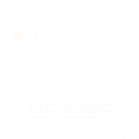
Отзыв полезен?
1
Юля Б.
★
★
★
★
★
Ю
11 лет назад
Достоинства
-
Недостатки
-
Комментарий
Хороший врач, чистку сделал хорошо!
Еще доплатила 1000 руб за полировку,
но это уже по желанию каждого)
Отзыв полезен?