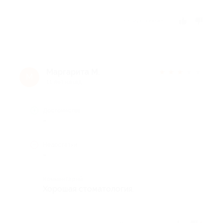
Отзыв полезен?
Маргарита М.
★
★
★
★
★
М
11 лет назад
Достоинства
-
Недостатки
-
Комментарий
Хорошая стоматология.