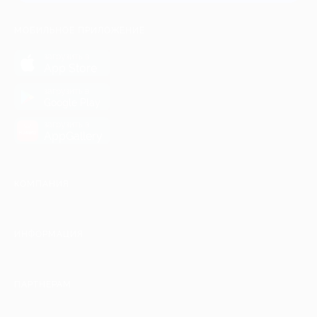
МОБИЛЬНОЕ ПРИЛОЖЕНИЕ
загрузить в
App Store
загрузить в
Google Play
загрузить в
AppGallery
КОМПАНИЯ
ИНФОРМАЦИЯ
ПАРТНЕРАМ