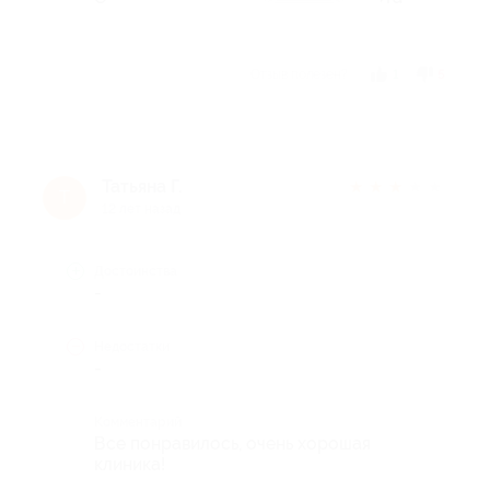
Отзыв полезен?
1
5
Татьяна Г.
★
★
★
★
★
Т
12 лет назад
Достоинства
-
Недостатки
-
Комментарий
Все понравилось, очень хорошая
клиника!