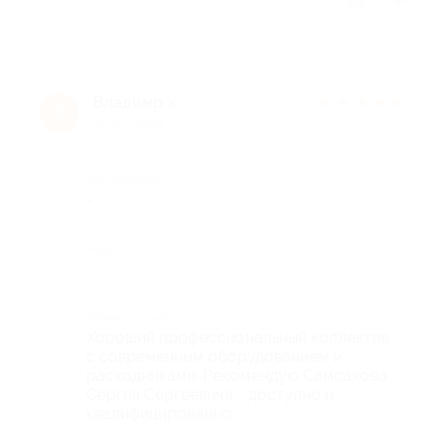
2
Владимр x.
★
★
★
★
★
В
11 лет назад
Достоинства
-
Недостатки
-
Комментарий
Хороший профессиональный коллектив
с современным оборудованием и
расходниками. Рекомендую Самсакова
Сергея Сергеевича - доступно и
квалифицированно.