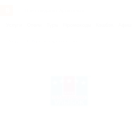
Услуги
Отели
Туры
Промокоды
Кэшбэк
Афиша 
Бренды
Клуб голливудских улыбок