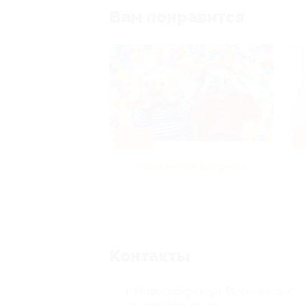
Вам понравится
-50%
-
р и педикюр
Развлечения для детей
Контакты
г. Новосибирск, ул. Военная, д. 4