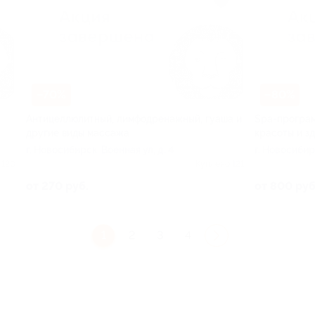
–70%
–80%
Антицеллюлитный, лимфодренажный, гуаша и
Spа-програм
другие виды массажа
красоты и з
г. Новосибирск, Военная ул, д. 4
г. Новосибирс
 120
Куплено 121
от 270 руб.
от 800 руб
1
2
3
4