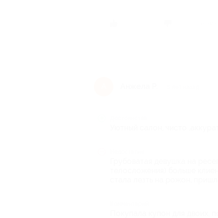
Был ли 
Анжела Р.
А
5 лет назад
Достоинства
Уютный салон, чисто ,аккура
Недостатки
Грубоватая девушка на ресе
телосложения) больше клиен
стала лезть на рожон, пришла
Комментарий
Покупала купон для двоих, п