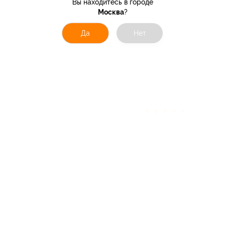
Вы находитесь в городе
Москва
?
Да
Нет
★
★
★
★
★