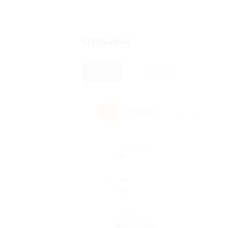
Отзывы
Новые
Полезные
Ирина П.
И
5 лет назад
Достоинства
Да
Недостатки
Нет
Комментарий
Всё супер