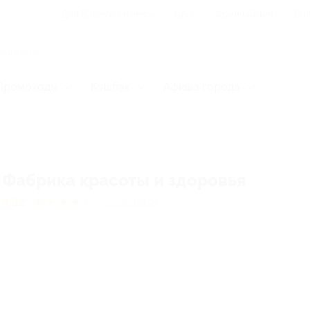
Для Вашего бизнеса
Блог
Франчайзинг
Воп
Промокоды
Кэшбэк
Афиша города
Фабрика красоты и здоровья
4.82
★
★
★
★
★
450
отзывов