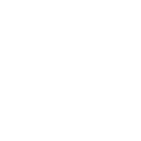
мы от компании «Фабрика
доровья»
к, Военная ул, д. 4
Куплено 63
.