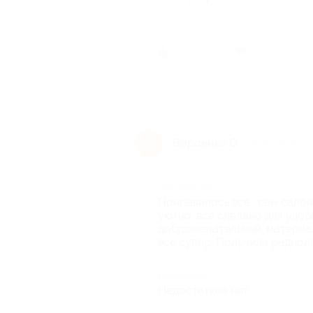
Был ли 
Вероника О.
В
5 лет назад
Достоинства
Понравилось все , сам салон 
уютно, все сделано для удоб
доброжелательный, материал
все супер. Получила радиоли
Недостатки
Недостатков нет