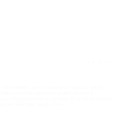
отзыв полезен для вас?
★
★
★
★
★
обстановка , все стильно и со вкусом, чисто ,
ства клиентов, персонал внимательный и
ы и оборудование на уровне. Услугой довольна,
фтинг, массаж , микротоки.