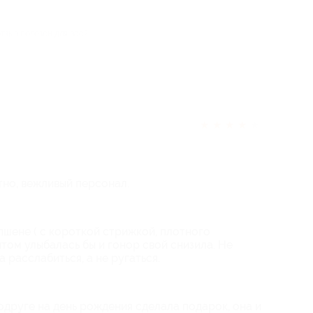
отзыв полезен для вас?
★
★
★
★
★
тно, вежливый персонал.
пшене ( с короткой стрижкой, плотного
том улыбалась бы и гонор свой снизила. Не
 расслабиться, а не ругаться.
одруге на день рождения сделала подарок, она и