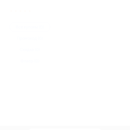
★
★
★
★
★
Все купоны (0)
Промокод (0)
Скидка (0)
Флаер (0)