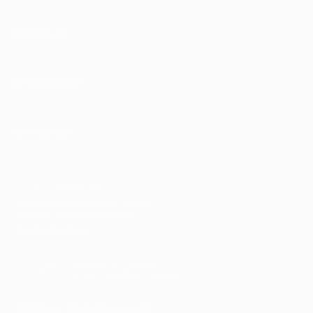
КОМПАНИЯ
ИНФОРМАЦИЯ
ПАРТНЕРАМ
© 2010-2026 BIGLION
Обработка персональных данных
Пользовательское соглашение
Публичная оферта
Гарантия, поддержка
24 часа и возврат средств
Перейти на полную версию сайта