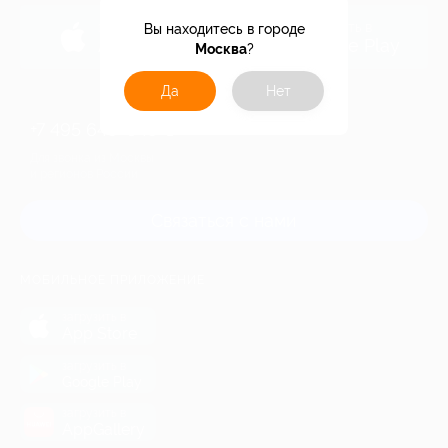
загрузить в
загрузить в
Вы находитесь в городе
App Store
Google Play
Москва
?
Да
Нет
+7 495 649-649-1
Для звонка из Москвы
и регионов России
Связаться с нами
МОБИЛЬНОЕ ПРИЛОЖЕНИЕ
загрузить в
App Store
загрузить в
Google Play
загрузить в
AppGallery