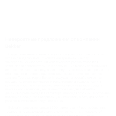
Невероятные предложения от компании
Bekker
Существует немало замечательных по своей простоте открытий,
успешно выдерживающих испытание временем. К числу
универсальных изобретений человеческого разума относятся
эстетически привлекательные и совершенные в своем гармоничном
исполнении кухонная посуда и аксессуары, позволяющие превратить
обыкновенный процесс приготовления пищи в приятное и легкое
занятие. Торговая марка Bekker®, ведущая на российском рынке
посуды, позволяет покупателям максимально выгодно заполнить
кухонное пространство высокотехнологичной утварью и создать
изысканную сервировку на Вашем столе. Сегодня Bekker® –
динамично развивающаяся структура, имеющая огромный внутренний
потенциал, солидную материальную и клиентскую базу для работы в
различных сегментах посудного рынка.
Bekker® предлагает свыше 1 300 наименований востребованных
товаров из нержавеющей стали, алюминия, чугуна, углеродистой
стали, силикона, фарфора, керамики, жаропрочного стекла,