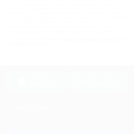
крупным оптовикам, которым предоставляем гибкую систему скидок
вплоть до дилерских цен! Осуществляем доставку до транспортных
компаний и железнодорожных станций в Москве, производим
отгрузку в 3, 5, 20 - тонные контейнеры. Люди, сделавшие свой выбор
в пользу продукции Bekker®, становятся не только нашими клиентами,
но и друзьями. Они разделяют с нами здоровый образ жизни,
стремление к красоте, семейные ценности.Bekker® – это идеальное
сочетание качества и стиля, комфорта и уюта в каждом доме!
Также вам может понравиться:
акции от компании Стильные кухни
и
интернет-магазин Gipfel
загрузить в
загрузить в
App Store
Google Play
+7 495 649-649-1
Для звонка из Москвы
и регионов России