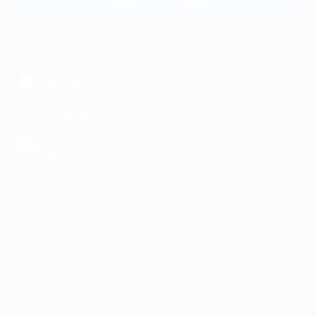
Связаться с нами
МОБИЛЬНОЕ ПРИЛОЖЕНИЕ
загрузить в
App Store
загрузить в
Google Play
загрузить в
AppGallery
КОМПАНИЯ
ИНФОРМАЦИЯ
ПАРТНЕРАМ