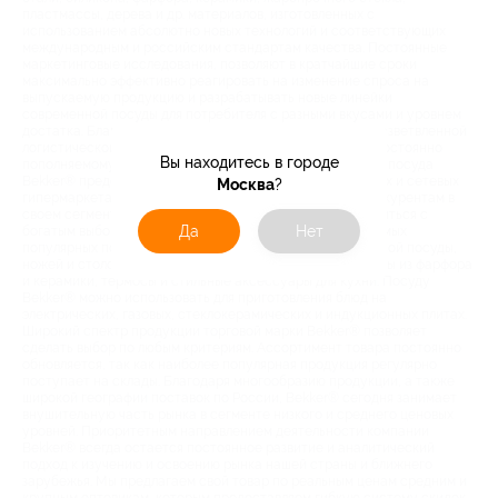
пластмассы, дерева и др. материалов, изготовленных с
использованием абсолютно новых технологий и соответствующих
международным и российским стандартам качества. Постоянные
маркетинговые исследования, позволяют в кратчайшие сроки
максимально эффективно реагировать на изменение спроса на
выпускаемую продукцию и разрабатывать новые линейки
современной посуды для потребителя с разными вкусами и уровнем
достатка. Благодаря высокому уровню обслуживания, разветвленной
логистической системе, грамотной ценовой политике, постоянно
Вы находитесь в городе
пополняемому ассортиментному ряду и рекламе в СМИ, посуда
Bekker® представлена в крупнейших торговых компаниях и сетевых
Москва
?
гипермаркетах РФ. Не давая шансов потенциальным конкурентам в
своем сегменте, компания Bekker® предлагает ознакомиться с
Да
Нет
богатым выбором кухонных принадлежностей. Среди самых
популярных позиций Bekker® – кастрюли, наборы кухонной посуды,
ножей и столовых приборов, обеденные и чайные сервизы из фарфора
и керамики, термосы и стильные аксессуары для кухни. Посуду
Bekker® можно использовать для приготовления блюд на
электрических, газовых, стеклокерамических и индукционных плитах.
Широкий спектр продукции торговой марки Bekker® позволяет
сделать выбор по любым критериям. Ассортимент товара постоянно
обновляется, так как наиболее популярная продукция регулярно
поступает на склады. Благодаря многообразию продукции, а также
широкой географии поставок по России, Bekker® сегодня занимает
внушительную часть рынка в сегменте низкого и среднего ценовых
уровней. Приоритетным направлением деятельности компании
Bekker® всегда остается постоянное развитие и аналитический
подход к изучению и освоению рынка нашей страны и ближнего
зарубежья. Мы предлагаем свой товар по реальным ценам средним и