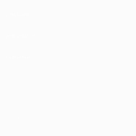
КОМПАНИЯ
ИНФОРМАЦИЯ
ПАРТНЕРАМ
© 2010-2026 BIGLION
Обработка персональных данных
Пользовательское соглашение
Публичная оферта
Гарантия, поддержка
24 часа и возврат средств
Перейти на полную версию сайта