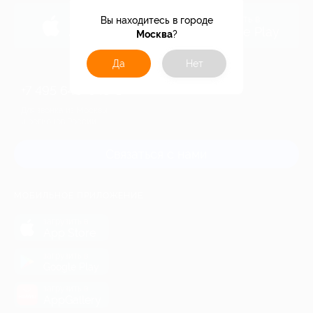
загрузить в
загрузить в
Вы находитесь в городе
App Store
Google Play
Москва
?
Да
Нет
+7 495 649-649-1
Для звонка из Москвы
и регионов России
Связаться с нами
МОБИЛЬНОЕ ПРИЛОЖЕНИЕ
загрузить в
App Store
загрузить в
Google Play
загрузить в
AppGallery