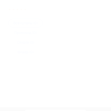
★
★
★
★
★
Все купоны (0)
Промокод (0)
Скидка (0)
Флаер (0)