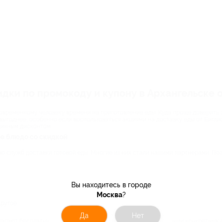
дки по промокоду и купону в Архангельске от
овременному человеку времени на приготовление еды. Куда проще доверить
 выгоднее, особенно если воспользоваться акциями на доставку еды от Бигл
личным дисконтом.
е блюдо со скидкой
о служб доставки готовой еды. Многие из них стали нашими партнерами. Поэ
Вы находитесь в городе
Москва
?
ругое.
Да
Нет
гают бесплатную доставку – подробности читайте в описании конкретных а