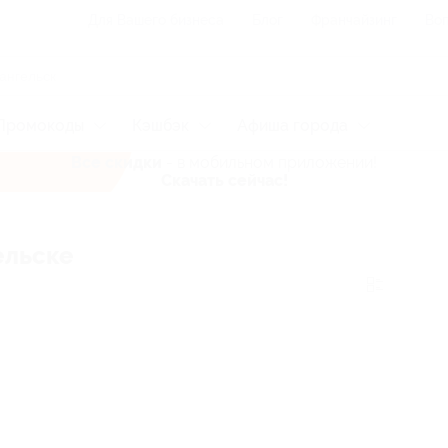
Для Вашего бизнеса
Блог
Франчайзинг
Воп
Промокоды
Кэшбэк
Афиша города
Все скидки
- в мобильном приложении!
Скачать сейчас!
ельске