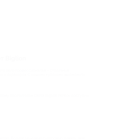
 Biglion
 это дело профессионалам – столичным
ион и партнеров. С нашими купонами вы сможете
тому посетителям сайта Biglion теперь доступны
кций. Больше не нужно судорожно думать, чем