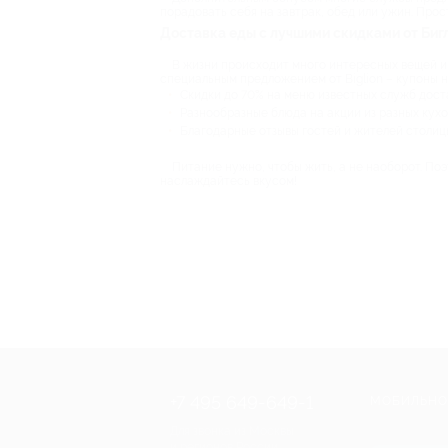
порадовать себя на завтрак, обед или ужин. Про
Доставка еды с лучшими скидками от Биг
В жизни происходит много интересных вещей и с
специальным предложением от Biglion – купоны н
Скидки до 70% на меню известных служб дост
Разнообразные блюда на акции из разных кухо
Благодарные отзывы гостей и жителей столиц
Питание нужно, чтобы жить, а не наоборот. Поэ
наслаждайтесь вкусом!
+7 495 649-649-1
МОБИЛЬНО
Для звонка из Москвы
и регионов России