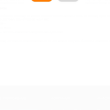
сто выберите подходящий купон на доставку еды и закажите любимое блюдо 
лион
обытий, поэтому не всегда хочется тратить время и силы на готовку. Куда п
а доставку еды в Москве ждут вас:
авки;
нь мира;
ы, воспользовавшихся акционными купонами.
тому не тратьте лишнее время на то, что можно получить быстро и недорого.
Е ПРИЛОЖЕНИЕ
КОМПАНИЯ
ИНФОР