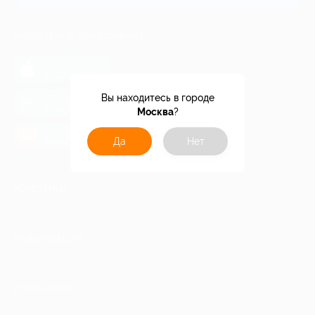
МОБИЛЬНОЕ ПРИЛОЖЕНИЕ
загрузить в
App Store
загрузить в
Вы находитесь в городе
Google Play
Москва
?
загрузить в
AppGallery
Да
Нет
КОМПАНИЯ
ИНФОРМАЦИЯ
ПАРТНЕРАМ