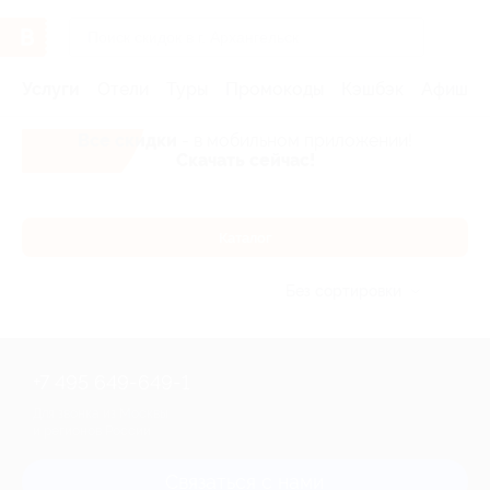
Услуги
Отели
Туры
Промокоды
Кэшбэк
Афиша 
Все скидки
- в мобильном приложении!
Скачать сейчас!
Каталог
Без сортировки
+7 495 649-649-1
Для звонка из Москвы
и регионов России
Связаться с нами