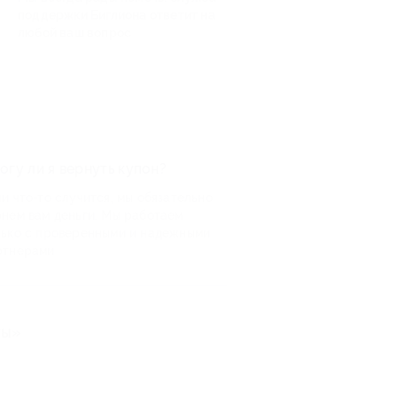
поддержки Биглиона ответит на
любой ваш вопрос
огу ли я вернуть купон?
и что-то случится, мы обязательно
рнем вам деньги. Мы работаем
лько с проверенными и надежными
ртнерами
ты»