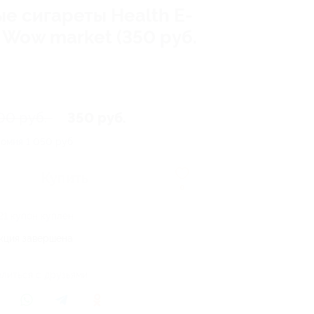
ые сигареты Health E-
 Wow market (350 руб.
00 руб.
350 руб.
номия
1 050 руб.
Купить
0
21 купон куплен
кция завершена
литься с друзьями