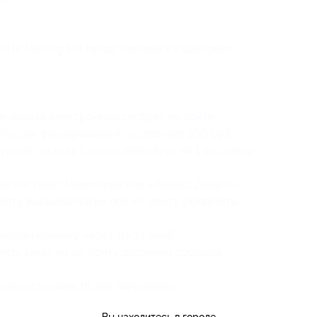
tte Minicig 101 представлена в 2 цветовых
н-заказа электронных сигарет на
сайте
.
России фиксирована и составляет 100 руб.
она, то есть 1 купон действует на 1 доставку,
рез систему Webmoney или «Яндекс.Деньги».
нту высылаются на его эл. почту реквизиты
выслан клиенту через
10-14 дней.
ть заказ на эл. почту должным образом.
не достигшим 18 лет, запрещена.