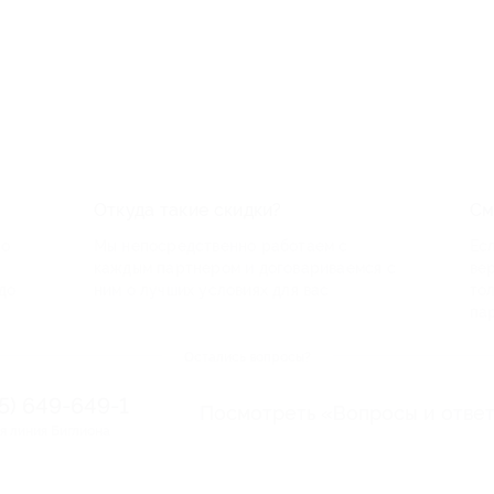
Откуда такие скидки?
См
по
Мы непосредственно работаем с
Есл
каждым партнером и договариваемся с
ве
до
ним о лучших условиях для вас
то
па
Остались вопросы?
95) 649-649-1
Посмотреть «Вопросы и отве
я линия Биглиона