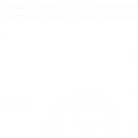
го дыма! Скидка 75% на электронн
 от магазина удивительных подарков
рт»)
1 4
Эко
5
А
Поде