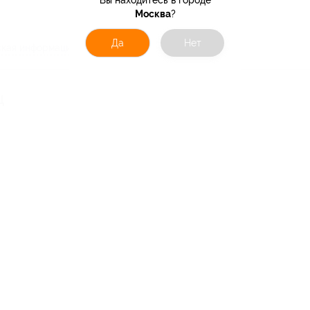
Вы находитесь в городе
Москва
?
Да
Нет
кая информация о партнёре
Ц