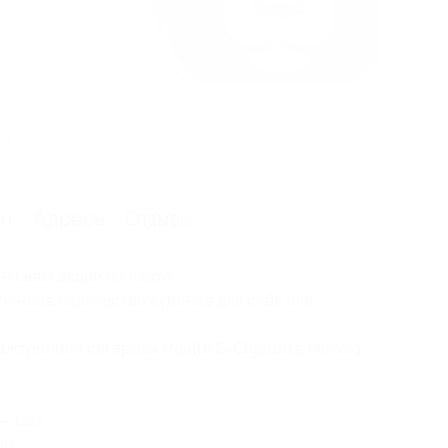
ия
ии
Адреса
Отзывы
нчания акции на сайте
ченное количество купонов для себя или
ектронной сигареты Health E-Cigarette Minicig
 1 шт.
шт.