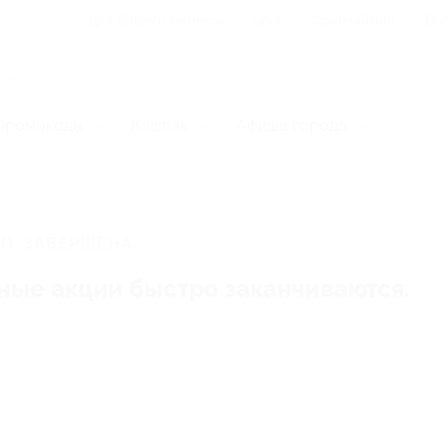
Для Вашего бизнеса
Блог
Франчайзинг
Воп
Промокоды
Кэшбэк
Афиша города
И, ЗАВЕРШЕНА.
ные акции быстро заканчиваются.