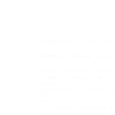
Начало действия
Окончание действ
26 февраля 2012 г.
6 апреля 2012 г.
Описание
Гарант
Условия
Купон можно использовать после око
Один человек может купить неограни
в подарок.
Купон действует на один комплект эл
101.
В комплект входит:
— электронная сигарета Minicig 101 —
— сетевое зарядное устройство — 1 