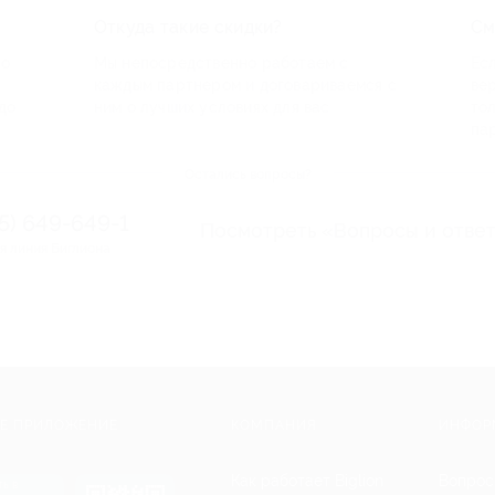
Откуда такие скидки?
См
по
Мы непосредственно работаем с
Есл
каждым партнером и договариваемся с
ве
до
ним о лучших условиях для вас
то
па
Остались вопросы?
95) 649-649-1
Посмотреть «Вопросы и отве
я линия Биглиона
Е ПРИЛОЖЕНИЕ
КОМПАНИЯ
ИНФОР
Как работает Biglion
Вопрос
ть в