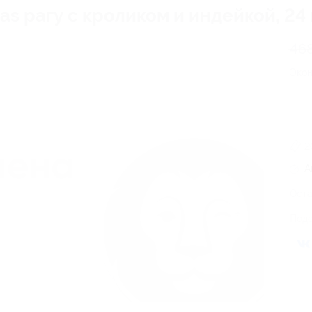
s рагу с кроликом и индейкой, 24 
46
Эко
2
А
Оста
Поде