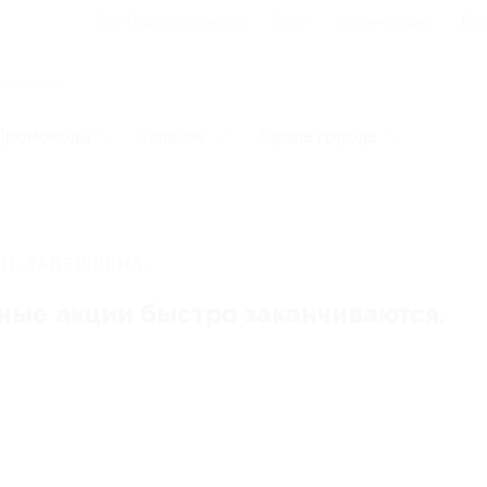
Для Вашего бизнеса
Блог
Франчайзинг
Воп
Промокоды
Кэшбэк
Афиша города
И, ЗАВЕРШЕНА.
ные акции быстро заканчиваются.