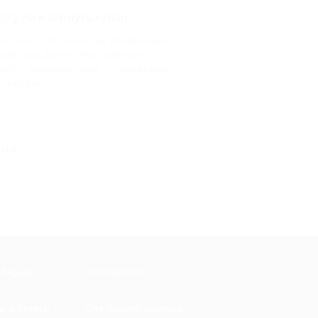
огу ли я вернуть купон?
и что-то случится, мы обязательно
рнем вам деньги. Мы работаем
лько с проверенными и надежными
ртнерами
ты»
МАЦИЯ
ПАРТНЕРАМ
ы и ответы
Для Вашего бизнеса