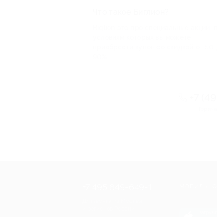
Что такое Биглион?
Biglion это про специальные акции, 
условиям которых вы можете
приобрести купон со скидкой от 50 
90%
+7 (4
Горяча
+7 495 649-649-1
МОБИЛЬНО
Для звонка из Москвы
и регионов России
загрузи