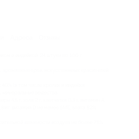
ии
Адреса
Отзывы
ком и индейкой, 24 штуки по 100 г.
, ароматизаторов, искусственных красителей
40% (в том числе кролик и индейка,
ы, минеральные вещества.
ры 4,5 г, зола 2 г, клетчатка 0,3 г, витамин А
,8мг, витамин D не менее 5МЕ, влага 82%.
осительной влажности воздуха не более 75%.