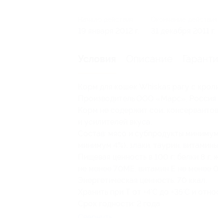
Начало действия
Окончание действия
19 января 2012 г.
31 декабря 2011 г.
Описание
Гарант
Условия
Корм для кошек Whiskas рагу с кроли
Производитель:ООО «Марс», Россия.
Корм не содержит сои, консервантов
и усилителей вкуса.
Состав: мясо и субпродукты минимум 
минимум 4%), злаки, таурин, витамин
Пищевая ценность в 100 г: белки 8 г, жи
не менее 70МЕ, витамин Е не менее 0
Энергетическая ценность: 70 ккал.
Хранить при Т от +4’C до +35’C и отн
Срок годности: 2 года.
Свернуть