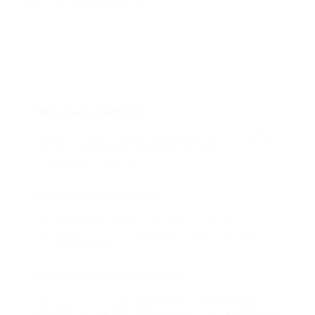
ответит на любой ваш вопрос
Что такое Биглион?
Biglion это про специальные акции, по условиям
которых вы можете приобрести купон со
скидкой от 50 до 90%
Откуда такие скидки?
Мы непосредственно работаем с каждым
партнером и договариваемся с ним о лучших
условиях для вас
Смогу ли я вернуть купон?
Если что-то случится, мы обязательно вернем
вам деньги. Мы работаем только с проверенными