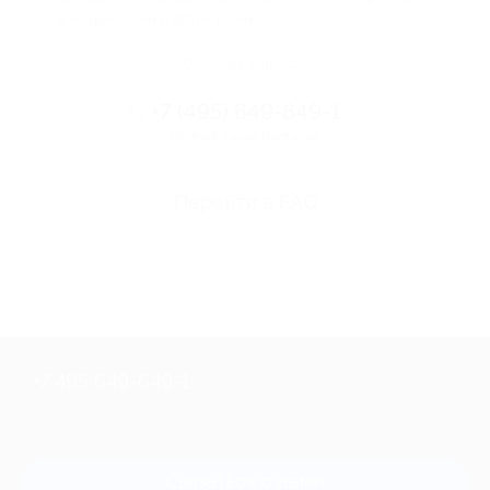
и надежными партнерами
Остались вопросы?
+7 (495) 649-649-1
Горячая линия Биглиона
Перейти в FAQ
+7 495 649-649-1
Для звонка из Москвы
и регионов России
Связаться с нами