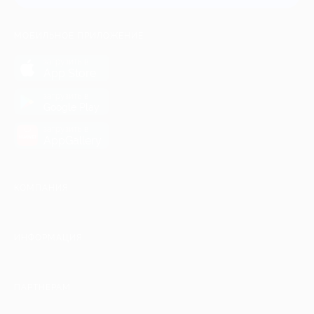
МОБИЛЬНОЕ ПРИЛОЖЕНИЕ
загрузить в
App Store
загрузить в
Google Play
загрузить в
AppGallery
КОМПАНИЯ
ИНФОРМАЦИЯ
ПАРТНЕРАМ