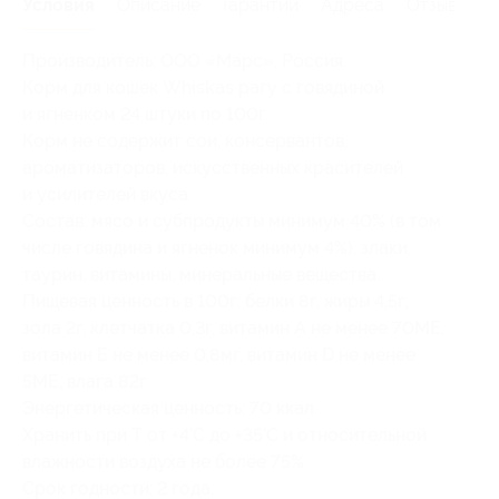
Условия
Описание
Гарантии
Адреса
Отзывы
Производитель: ООО «Марс», Россия.
Корм для кошек Whiskas рагу с говядиной
и ягненком 24 штуки по 100г.
Корм не содержит сои, консервантов,
ароматизаторов, искусственных красителей
и усилителей вкуса.
Состав: мясо и субпродукты минимум 40% (в том
числе говядина и ягненок минимум 4%), злаки,
таурин, витамины, минеральные вещества.
Пищевая ценность в 100г: белки 8г, жиры 4,5г,
зола 2г, клетчатка 0,3г, витамин А не менее 70МЕ,
витамин Е не менее 0,8мг, витамин D не менее
5МЕ, влага 82г.
Энергетическая ценность: 70 ккал.
Хранить при Т от +4’C до +35’C и относительной
влажности воздуха не более 75%.
Срок годности: 2 года.