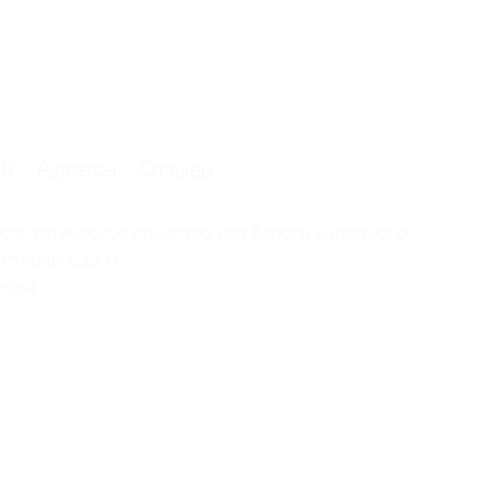
я
ии
Адреса
Отзывы
интетическое средство для белого и цветного
тирки, 5,13 кг.
ния.