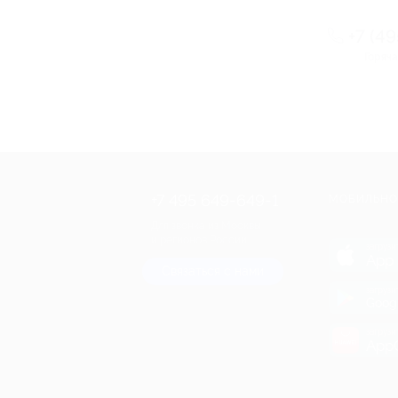
+7 (4
Горяча
+7 495 649-649-1
МОБИЛЬНО
Для звонка из Москвы
и регионов России
загрузи
App 
Связаться с нами
загрузи
Goog
загрузи
AppG