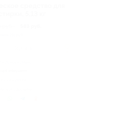
ское средство для
тирки, 5,13 кг
4 руб.
583 руб.
номия
251 руб.
Купить
0
6 купонов куплено
кция завершена
лось 8 купонов
литься с друзьями