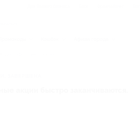
Для Вашего бизнеса
Блог
Франчайзинг
Воп
Промокоды
Кэшбэк
Афиша города
Для стирки, глажки и сушки
И, ЗАВЕРШЕНА.
ные акции быстро заканчиваются.