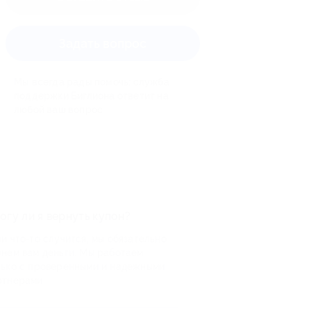
Задать вопрос
Мы всегда рады помочь: служба
поддержки Биглиона ответит на
любой ваш вопрос
огу ли я вернуть купон?
и что-то случится, мы обязательно
рнем вам деньги. Мы работаем
лько с проверенными и надежными
ртнерами