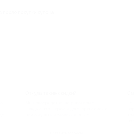
в после покупки купона.
Откуда такие скидки?
См
по
Мы непосредственно работаем с
Есл
каждым партнером и договариваемся с
ве
до
ним о лучших условиях для вас
то
па
Остались вопросы?