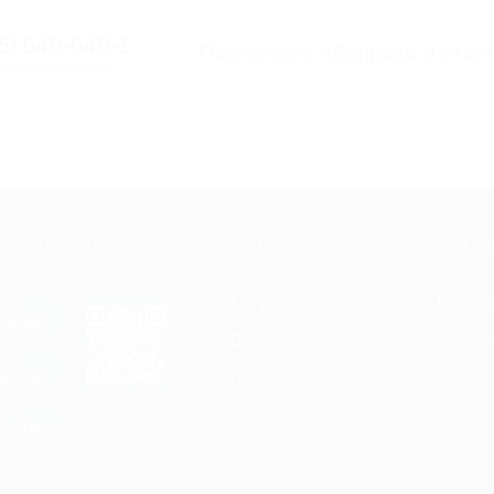
95) 649-649-1
Посмотреть «Вопросы и отве
я линия Биглиона
Е ПРИЛОЖЕНИЕ
КОМПАНИЯ
ИНФОР
Как работает Biglion
Вопрос
ть в
Store
Вакансии
Отзывы
ть в
le Play
Блог
ть в
allery