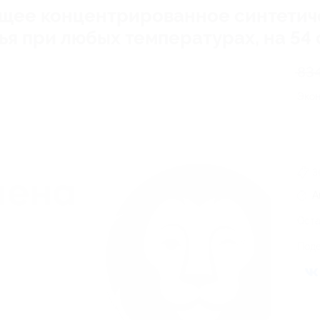
ее концентрированное синтетиче
ья при любых температурах, на 54 с
83
Эко
3
А
Оста
Поде