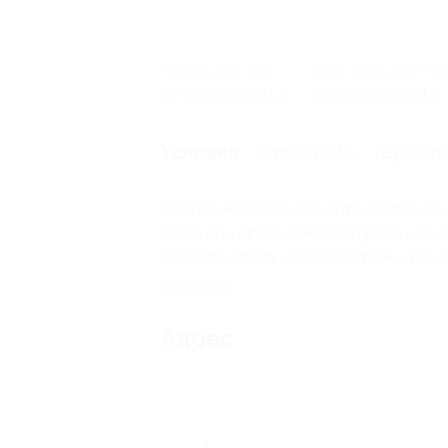
Начало действия
Окончание действи
28 ноября 2011 г.
30 ноября 2011 г.
Описание
Гарант
Условия
Полное моющее концентрированное с
белья при любых температурах, на 54 с
Производитель «WECO GmbH», Герма
Свернуть
Адрес