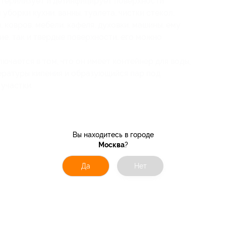
 стерилизует и дезинфицирует поверхности
уборки кухни, ванны, туалета, чистки стекол,
 ковров, мебели, кафеля, духовки, машины, ему
кие, так и твердые поверхности, его можно
чается в том, что он имеет контейнер для воды,
ературы кипения и образующийся пар под
участки.
Вы находитесь в городе
Москва
?
Да
Нет