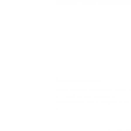
Вы можете оставить первый отзы
Что такое Биглион?
Biglion это про специальные акции, 
условиям которых вы можете
приобрести купон со скидкой от 50 
90%