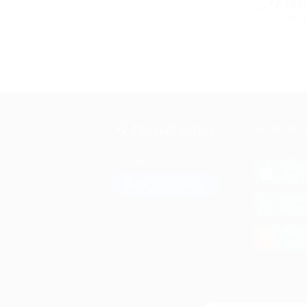
+7 (4
Горяча
+7 495 649-649-1
МОБИЛЬНО
Для звонка из Москвы
и регионов России
загрузи
App 
Связаться с нами
загрузи
Goog
загрузи
AppG
© 2010-2026 BIGLION