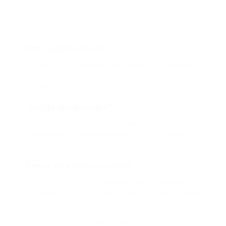
Что такое Биглион?
Biglion это про специальные акции, по условиям
которых вы можете приобрести купон со
скидкой от 50 до 90%
Откуда такие скидки?
Мы непосредственно работаем с каждым
партнером и договариваемся с ним о лучших
условиях для вас
Смогу ли я вернуть купон?
Если что-то случится, мы обязательно вернем
вам деньги. Мы работаем только с проверенными
и надежными партнерами
Остались вопросы?