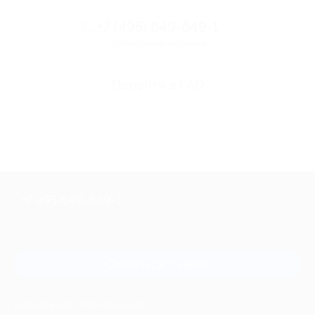
+7 (495) 649-649-1
Горячая линия Биглиона
Перейти в FAQ
+7 495 649-649-1
Для звонка из Москвы
и регионов России
Связаться с нами
МОБИЛЬНОЕ ПРИЛОЖЕНИЕ