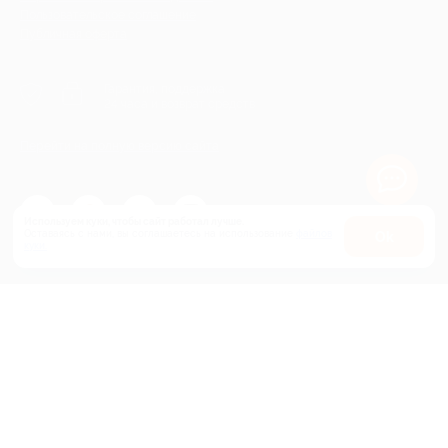
Пользовательское соглашение
Публичная оферта
Гарантия, поддержка
24 часа и возврат средств
Перейти на полную версию сайта
Используем куки, чтобы сайт работал лучше.
Оставаясь с нами, вы соглашаетесь на использование
файлов
Оk
куки.
+7 495 649-649-1
Для звонка из Москвы
и регионов России
Связаться с нами