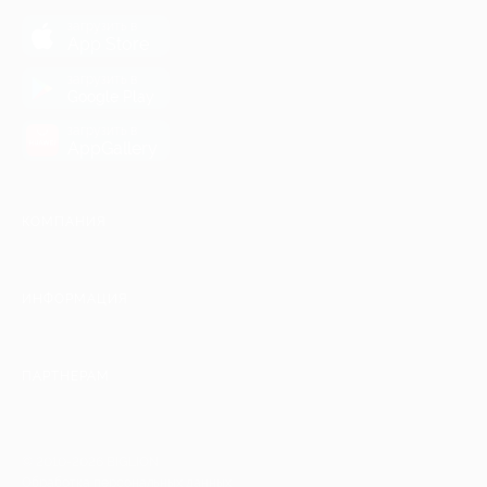
загрузить в
App Store
загрузить в
Google Play
загрузить в
AppGallery
КОМПАНИЯ
ИНФОРМАЦИЯ
ПАРТНЕРАМ
© 2010-2026 BIGLION
Обработка персональных данных