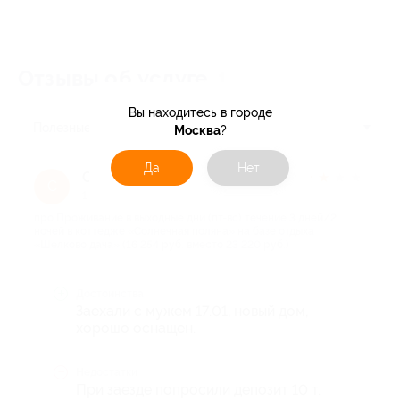
Отзывы об услуге
1
Вы находитесь в городе
Полезные
Москва
?
Да
Нет
Светлана О.
★
★
★
★
★
С
1 год назад
про Проживание в выходные дни (пт-вс) течение 3 дней/2
ночей в коттедже «Солнечная поляна» на базе отдыха
«Шелково дача» (16 254 руб. вместо 23 220 руб.)
Достоинства
Заехали с мужем 17.01, новый дом,
хорошо оснащен.
Недостатки
При заезде попросили депозит 10 т.