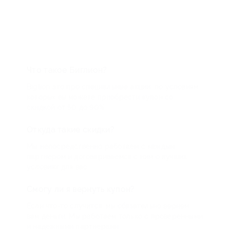
Что такое Биглион?
Biglion это про специальные акции, по условиям
которых вы можете приобрести купон со
скидкой от 50 до 90%
Откуда такие скидки?
Мы непосредственно работаем с каждым
партнером и договариваемся с ним о лучших
условиях для вас
Смогу ли я вернуть купон?
Если что-то случится, мы обязательно вернем
вам деньги. Мы работаем только с проверенными
и надежными партнерами