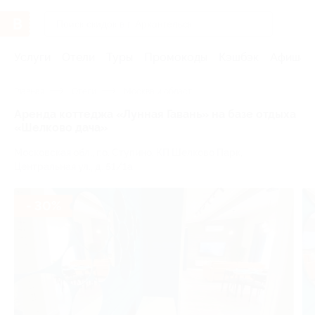
Услуги
Отели
Туры
Промокоды
Кэшбэк
Афиша 
Главная
Отели
Москва и область
Аренда коттеджа «Лунная Гавань» на базе отдыха
«Шелково дача»
Московская обл., г.о. Ступино, КП Шелково Парк,
Центральная ул., д. 51/1а
- 30%