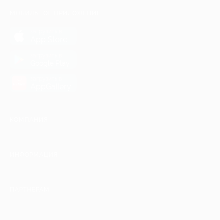
МОБИЛЬНОЕ ПРИЛОЖЕНИЕ
загрузить в
App Store
загрузить в
Google Play
загрузить в
AppGallery
КОМПАНИЯ
ИНФОРМАЦИЯ
ПАРТНЕРАМ