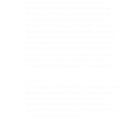
Который возвращается через сутки,
после того как вы уедите! Каково же
был наш шок, когда на следующий день
нам прислали фото, где якобы бы
поцарапали холодильник, до черной
краски, залили пол, который они ничем
не смогли оттереть и поцарапали стул!
И что депозит они нам не вернут. При
этом все это с их слов! Только фото,
кусками. Попросила видео, отказали.
После того как я сказала что буду
подавать в суд, вернули и то не весь!!!
Комментарий
В постели, в кровати были черные чужие
волосы, в ванной тоже. Стулья, диван в
пятнах. Все это я им отравила по
приезду! Поэтому будьте готовы, что
депозит вам не вернут. И накидают чьих
то косяков за ваш счет!
Ответ партнера опубликован 1 год назад