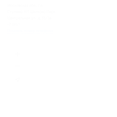
Московская обл., г.о.
Ступино, КП Шелково Парк,
Центральная ул., д. 51/1а
+7 (962) 631-39-59
Показать номер телефона