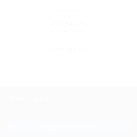
Остались вопросы?
+7 (495) 649-649-1
Горячая линия Биглиона
Перейти в FAQ
+7 495 649-649-1
Для звонка из Москвы
и регионов России
Связаться с нами