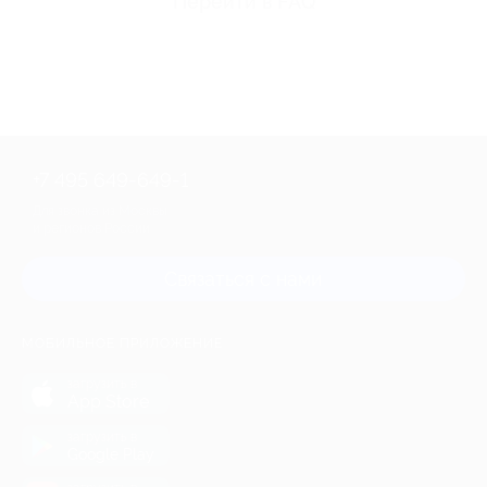
Перейти в FAQ
+7 495 649-649-1
Для звонка из Москвы
и регионов России
Связаться с нами
МОБИЛЬНОЕ ПРИЛОЖЕНИЕ
загрузить в
App Store
загрузить в
Google Play