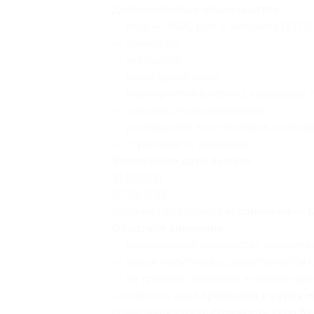
Дополнительно оплачивается
:
— виза — 3600 руб. с человека (1970 
— трансфер,
— экскурсии,
— новогодний ужин,
— мероприятия в период карнавала, 
— одноместное размещение,
— размещение
3-го
человека в номер
— страховка от невыезда.
Возможные даты вылета
:
31.12.2011
07.01.2012
Количество купонов
ограничено — 1
Обратите внимание
:
— минимальное количество проживаю
— поиск попутчика осуществляется 
— на третьего человека в номере куп
Стоимость тура
привязана к курсу 
повышения курса,
стоимость тура б