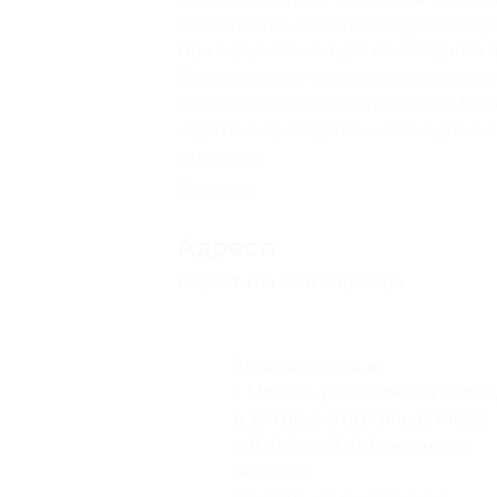
день оплаты). Доплата за курсовую 
При оформлении тура
необходимо п
Документы для оформления визы
нео
до предполагаемой даты выезда. Во
короткий срок (детали необходимо о
отдельно).
Свернуть
Адресa
Перейти на сайт партнера
Автозаводская
г. Москва, ул. Ленинская Слобо
д. 19 (здание БЦ Omega Plaza)
с 10:00 до 20:00 ежедневно
(495) 280-09-88