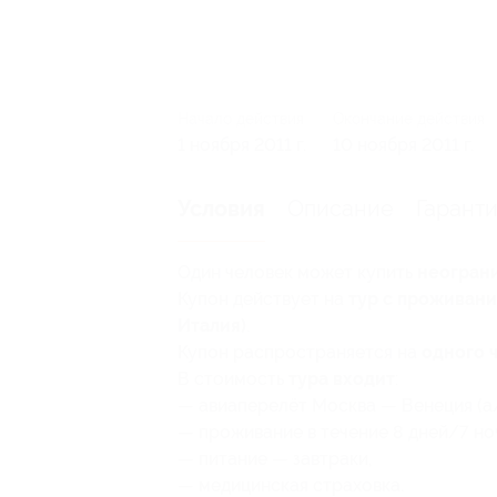
Начало действия
Окончание действия
1 ноября 2011 г.
10 ноября 2011 г.
Описание
Гарант
Условия
Один человек может купить
неогран
Купон действует на
тур с проживание
Италия)
.
Купон распространяется на
одного 
В стоимость
тура входит
:
— авиаперелёт Москва — Венеция (а
— проживание в течение 8 дней/7 но
— питание — завтраки,
— медицинская страховка.