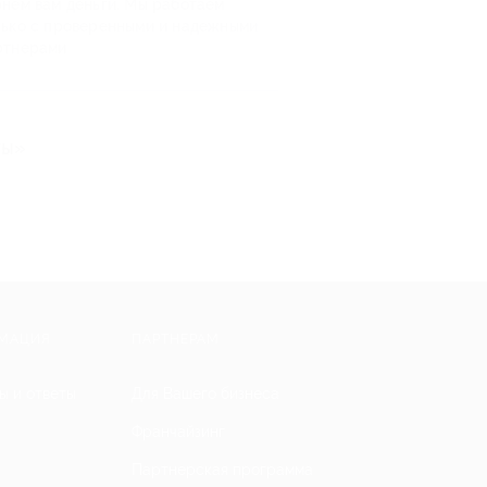
рнем вам деньги. Мы работаем
лько с проверенными и надежными
ртнерами
ты»
МАЦИЯ
ПАРТНЕРАМ
ы и ответы
Для Вашего бизнеса
Франчайзинг
Партнерская программа