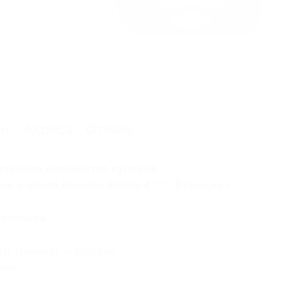
ии
Адреса
Отзывы
иченное количество купонов
.
м в отеле Boscolo Bellini 4 **** (Венеция /
человека
.
/п Тревизо) — Москва,
чей,