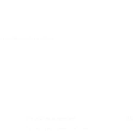
в после покупки купона.
Откуда такие скидки?
См
по
Мы непосредственно работаем с
Есл