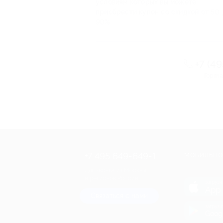
условиям которых вы можете
приобрести купон со скидкой от 50 
90%
+7 (4
Горяча
+7 495 649-649-1
МОБИЛЬНО
Для звонка из Москвы
и регионов России
загрузи
App 
Связаться с нами
загрузи
Goog