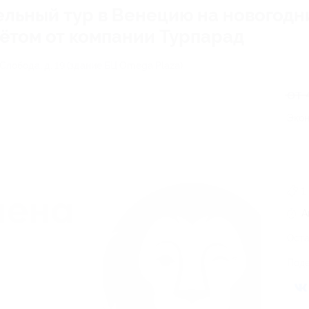
ельный тур в Венецию на новогодн
ётом от компании Турпарад
 Слобода, д. 19 (здание БЦ Omega Plaza)
от 
Экон
1
А
Оста
Поде