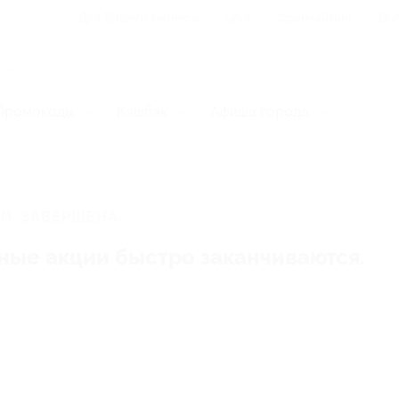
Для Вашего бизнеса
Блог
Франчайзинг
Воп
Промокоды
Кэшбэк
Афиша города
И, ЗАВЕРШЕНА.
ные акции быстро заканчиваются.