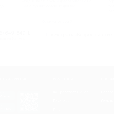
каждым партнером и договариваемся с
ве
до
ним о лучших условиях для вас
то
па
Остались вопросы?
95) 649-649-1
Посмотреть «Вопросы и отве
я линия Биглиона
Е ПРИЛОЖЕНИЕ
КОМПАНИЯ
ИНФОР
Как работает Biglion
Вопрос
ть в
Store
Вакансии
Отзывы
ть в
le Play
Блог