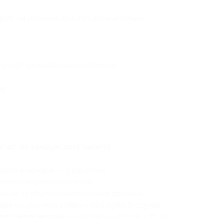
руб. на ребенка до 5 лет включительно),
прокат карнавальных костюмов,
е,
2 шт. на каждую дату вылета
.
щих в номере — 2 взрослых,
клиентом самостоятельно,
он не требуется (необходима доплата).
евро
(из расчета 1 евро = 44,5 руб.). В случае
удет пересчитана
(из расчета курс ЦБ + 2% на