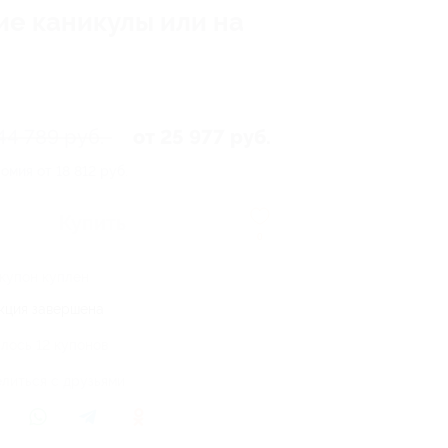
ие каникулы или на
44 789 руб.
от 25 977 руб.
омия от 18 812 руб.
Купить
0
 купон куплен
кция завершена
лось 12 купонов
литься с друзьями