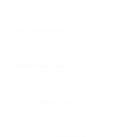
Что такое Биглион?
Biglion это про специальные акции, по условиям
которых вы можете приобрести купон со
скидкой от 50 до 90%
Откуда такие скидки?
Мы непосредственно работаем с каждым
партнером и договариваемся с ним о лучших
условиях для вас
Смогу ли я вернуть купон?
Если что-то случится, мы обязательно вернем
вам деньги. Мы работаем только с проверенными
и надежными партнерами
Остались вопросы?