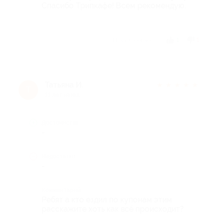
Спасибо Трипкафе! Всем рекомендую.
Отзыв полезен?
1
1
Татьяна И.
★
★
★
★
★
Т
11 лет назад
Достоинства
-
Недостатки
-
Комментарий
Ребят а кто ездил по купонам этим
расскажите хоть как всё происходит?