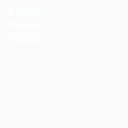
загрузить в
App Store
загрузить в
Google Play
загрузить в
AppGallery
КОМПАНИЯ
ИНФОРМАЦИЯ
ПАРТНЕРАМ
© 2010-2026 BIGLION
Обработка персональных данных