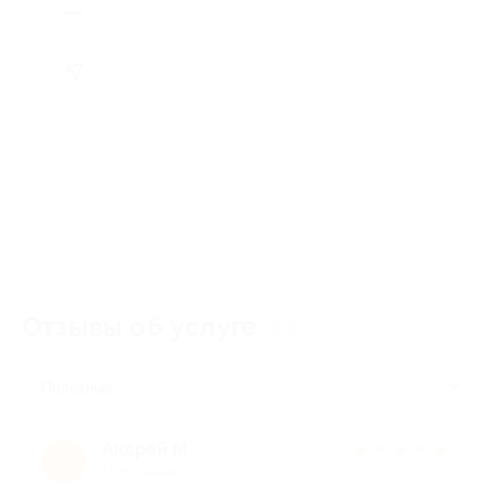
Отзывы об услуге
42
Полезные
Андрей М.
★
★
★
★
★
А
11 лет назад