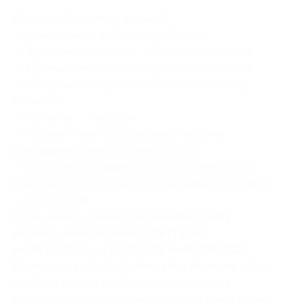
В стоимость
купона входит
:
— Авиаперелет из Москвы и обратно.
— Трансфер: Аэропорт — Отель — Аэропорт.
— Размещение в отеле выбранной категории.
— Обзорная экскурсия по Пражскому граду
и Лапизу.
— Питание — завтраки.
— Медицинская страховка на все время
пребывания в Чешской республике.
— Страховка от невыезда (при условии заказа
визы через туристическую компанию ТрипКафе).
— Услуги гида.
Возможные даты вылетов:
каждую среду,
пятницу, воскресенье. С 23.11.2011
по 16.12.2011, и с 11.01.2012 по 16.03.2012
.
Вы можете выбрать
другие даты вылетов
, в том
числе на начало ноября, на католическое
рождество и новогодние праздники
с доплатой
.