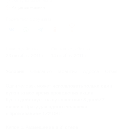
185 купонов куплено
Акция завершена
Поделиться с друзьями
0
Начало действия
Окончание действия
23 октября 2011 г.
14 ноября 2011 г.
Условия
Описание
Гарантии
Адреса
Отзывы
Один человек может
использовать только один
купон за все время проведения акции
.
Купон
действует на путешествие 8 дней/7
ночей в Прагу для одного человека
с проживанием 1/2 DBL
:
Купон 1. Размещение в 3* отеле
: