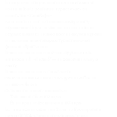
Размер доплаты
уточняйте по электронной
почте
:
info@tripcafe.ru в туристическом
агентстве «ТрипКафе»
.
Количество мест в отеле
на каждую дату
ограничено
! Бронирование номера за вами
осуществляется только после покупки купона
и заключения договора с туристической
фирмой «ТрипКафе»
.
При желании можно выбрать
другой отель
категории 3*, 4* или 5* — за дополнительную
плату
.
При желании можно приобрести
дополнительный пакет экскурсий по Праге
и замкам Чехии
.
Дополнительно
оплачивается
:
— Топливный сбор:
60 евро
.
— Виза (при необходимости):
80 евро
.
Если
вы едете один
, необходимо
бронировать
номер SINGL
. Стоимость
одноместного