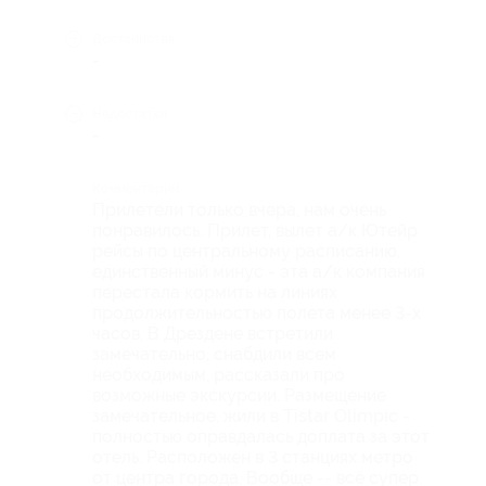
Достоинства
-
Недостатки
-
Комментарий
Прилетели только вчера, нам очень
понравилось. Прилет, вылет а/к Ютейр
рейсы по центральному расписанию,
единственный минус - эта а/к компания
перестала кормить на линиях
продолжительностью полета менее 3-х
часов. В Дрездене встретили
замечательно, снабдили всем
необходимым, рассказали про
возможные экскурсии. Размещение
замечательное, жили в Tistar Olimpic -
полностью оправдалась доплата за этот
отель. Расположен в 3 станциях метро
от центра города. Вообще -- всё супер.