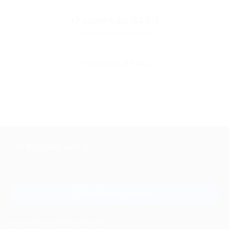
+7 (495) 649-649-1
Горячая линия Биглиона
Перейти в FAQ
+7 495 649-649-1
Для звонка из Москвы
и регионов России
Связаться с нами
МОБИЛЬНОЕ ПРИЛОЖЕНИЕ