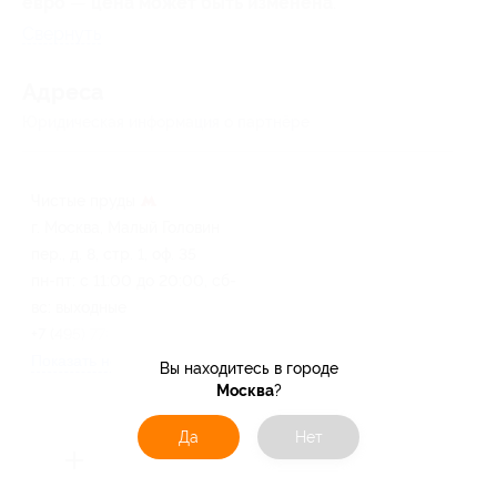
евро
—
цена может быть изменена
.
Свернуть
Адресa
Юридическая информация о партнёре
Чистые пруды
г. Москва, Малый Головин
пер., д. 8, стр. 1, оф. 35
пн-пт: с 11:00 до 20:00, сб-
вс: выходные
+7 (495) 778-91-03
Показать номер телефона
Вы находитесь в городе
Москва
?
Да
Нет