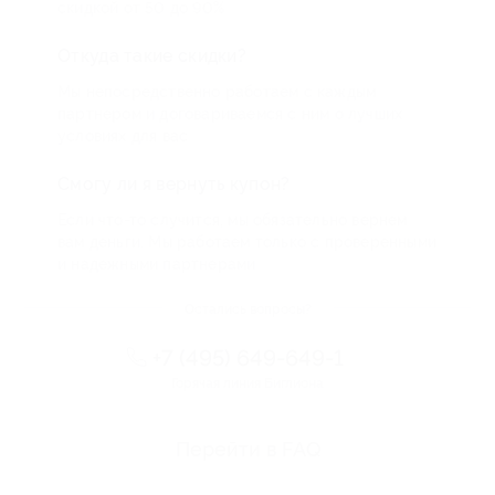
скидкой от 50 до 90%
Откуда такие скидки?
Мы непосредственно работаем с каждым
партнером и договариваемся с ним о лучших
условиях для вас
Смогу ли я вернуть купон?
Если что-то случится, мы обязательно вернем
вам деньги. Мы работаем только с проверенными
и надежными партнерами
Остались вопросы?
+7 (495) 649-649-1
Горячая линия Биглиона
Перейти в FAQ