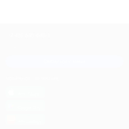
+7 495 649-649-1
Для звонка из Москвы
и регионов России
Связаться с нами
МОБИЛЬНОЕ ПРИЛОЖЕНИЕ
загрузить в
App Store
загрузить в
Google Play
загрузить в
AppGallery