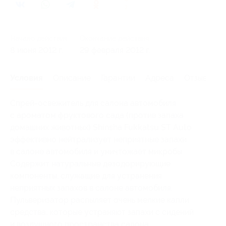
2
Начало действия
Окончание действия
8 июня 2012 г.
29 февраля 2012 г.
Условия
Описание
Гарантии
Адреса
Отзывы
Спрей-освежитель для салона автомобиля
с ароматом фруктового сада (против запаха
домашних животных) Shinsha Fukkatsu ST Auto
эффективно нейтрализует неприятные запахи
в салоне автомобиля и уничтожает микробы.
Содержит натуральные дезодорирующие
компоненты, служащие для устранения
неприятных запахов в салоне автомобиля.
Пульверизатор распыляет очень мелкие капли
средства, которые устраняют запахи с сидений
и воздушного пространства салона.