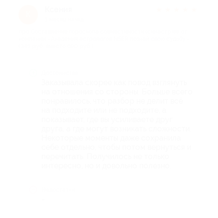
Ксения
★
★
★
★
★
К
1 месяц назад
про Составление гороскопа совместимости (синастрия) от
компании «Академия астрологов NSER познай свою судьбу»
(345 руб. вместо 690 руб.)
Достоинства
Заказывала скорее как повод взглянуть
на отношения со стороны. Больше всего
понравилось, что разбор не делит всё
на подходите или не подходите, а
показывает, где вы усиливаете друг
друга, а где могут возникать сложности.
Некоторые моменты даже сохранила
себе отдельно, чтобы потом вернуться и
перечитать. Получилось не только
интересно, но и довольно полезно.
Недостатки
-