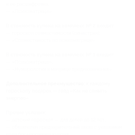
и ее расшифровка;
— «Психоматрица».
В стоимость купона на комплекc № 2 входит:
— гороскоп совместимости (синастрия);
— «Совместимость по психоматрице».
В стоимость купона на комплекc № 3 входит:
— «Психоматрица»;
— «Нумерология в матрице предназначения».
Дополнительное преимущество:
к каждому
гороскопу подарок — гайд «Как не сливать
энергию».
Прочие условия:
— детский гороскоп — для детей до 12 лет;
— обязателен предварительный заказ с указанием
кода бронирования купона;