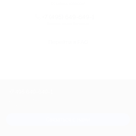
Остались вопросы?
+7 (495) 649-649-1
Горячая линия Биглиона
Перейти в FAQ
+7 495 649-649-1
Для звонка из Москвы
и регионов России
Связаться с нами