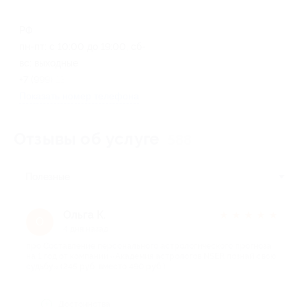
РФ
пн-пт: с 10:00 до 19:00, сб-
вс: выходные
+7 (999) 134-13-56
Показать номер телефона
Отзывы об услуге
588
Полезные
Ольга К.
★
★
★
★
★
О
4 дня назад
про Составление персонального астрологического прогноза
на 1 год от компании «Академия астрологов NSER познай свою
судьбу» (245 руб. вместо 490 руб.)
Достоинства