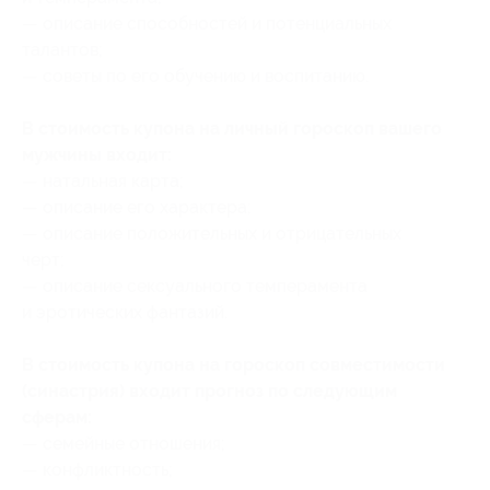
— описание способностей и потенциальных
талантов;
— советы по его обучению и воспитанию.
В стоимость купона на личный гороскоп вашего
мужчины входит:
— натальная карта;
— описание его характера;
— описание положительных и отрицательных
черт;
— описание сексуального темперамента
и эротических фантазий.
В стоимость купона на гороскоп совместимости
(синастрия) входит прогноз по следующим
сферам:
— семейные отношения;
— конфликтность;