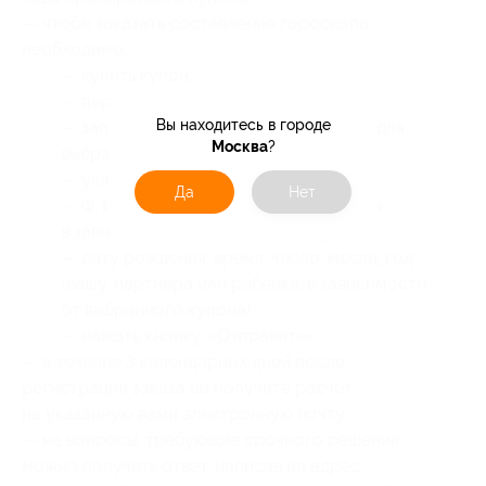
— чтобы заказать составление гороскопа
необходимо:
— купить купон;
— перейти на
сайт
;
Вы находитесь в городе
— заполнить все графы, необходимые для
Москва
?
выбранного гороскопа;
— указать:
Да
Нет
— Ф. И. О. (ваше, партнера или ребенка,
в зависимости от выбранного купона);
— дату рождения: время, число, месяц, год
(вашу, партнера или ребенка, в зависимости
от выбранного купона);
— нажать кнопку «Отправить»;
— в течение 3 календарных дней после
регистрации заказа вы получите расчет
на указанную вами электронную почту;
— на вопросы, требующие срочного решения,
можно получить ответ, написав на адрес