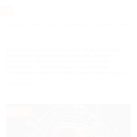
Услуги
Отели
Туры
Промокоды
Кэшбэк
Афиша 
Главная
Услуги
Promo
Знание — сила
Составление натальной карты, персонального,
любовного, кулинарного, детского, бизнес-
гороскопа, гороскопа совместимости или
комплекта «Суперкомплекс» от компании
«Академия астрологов NSER познай свою судьбу»
4.6
(18)
РФ
- 50%