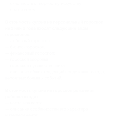
— склонность к творчеству, искусству;
— брак и семья.
В стоимость купона на персональный гороскоп
на 1 или 2 года входят следующие виды
гороскопов:
— любовный гороскоп;
— бизнес-гороскоп;
— финансовый гороскоп;
— гороскоп здоровья;
— гороскоп путешественника
— описание общих тенденций предстоящего года,
вероятных больших событий.
В стоимость купона на гороскоп рождения
ребенка входит:
— натальная карта;
— описание особенностей его характера
и темперамента;