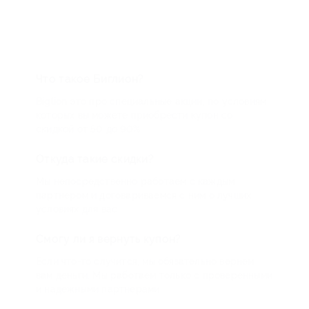
Что такое Биглион?
Biglion это про специальные акции, по условиям
которых вы можете приобрести купон со
скидкой от 50 до 90%
Откуда такие скидки?
Мы непосредственно работаем с каждым
партнером и договариваемся с ним о лучших
условиях для вас
Смогу ли я вернуть купон?
Если что-то случится, мы обязательно вернем
вам деньги. Мы работаем только с проверенными
и надежными партнерами