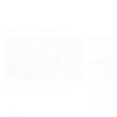
Вам может понравиться
–90%
–50%
Курс мастерства от академии «Запах
Фотосессия от ф
страсти» со скидкой
Ирины
РФ
г. Калининград
Куплено 12
2 000
4 000 руб.
от 289 руб.