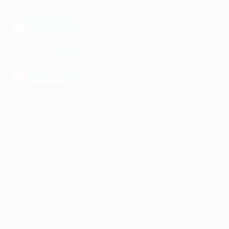
МОБИЛЬНОЕ ПРИЛОЖЕНИЕ
загрузить в
App Store
загрузить в
Google Play
загрузить в
AppGallery
КОМПАНИЯ
ИНФОРМАЦИЯ
ПАРТНЕРАМ
© 2010-2026 BIGLION