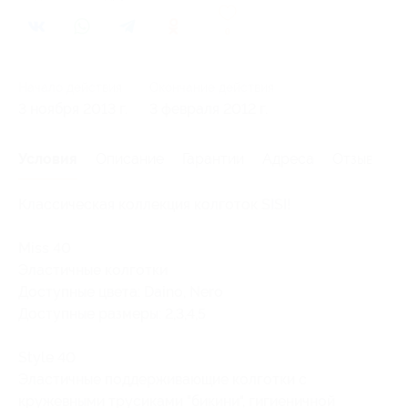
0
Начало действия
Окончание действия
3 ноября 2013 г.
3 февраля 2012 г.
Условия
Описание
Гарантии
Адреса
Отзывы
Классическая коллекция колготок SISI!
Miss 40
Эластичные колготки
Доступные цвета: Daino, Nero
Доступные размеры: 2,3,4,5
Style 40
Эластичные поддерживающие колготки с
кружевными трусиками "бикини", гигиеничной