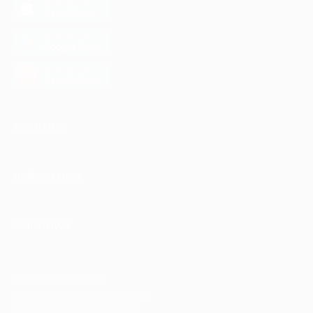
загрузить в
App Store
загрузить в
Google Play
загрузить в
AppGallery
КОМПАНИЯ
ИНФОРМАЦИЯ
ПАРТНЕРАМ
© 2010-2026 BIGLION
Обработка персональных данных
Пользовательское соглашение