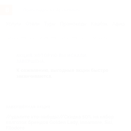
Услуги
Отели
Туры
Промокоды
Кэшбэк
Афиша 
Главная
Женщинам
Белье
Колготки, носки
АКЦИЯ, КОТОРУЮ ВЫ ИСКАЛИ,
ЗАВЕРШЕНА.
К сожалению, выгодные акции быстро
заканчиваются.
ЗАВЕРШЁННАЯ АКЦИЯ
//удалите кто-нибудь)//Скидка 50% на набор
колготок брендов Golden Lady, Innamore, Sisi,
Filodoro