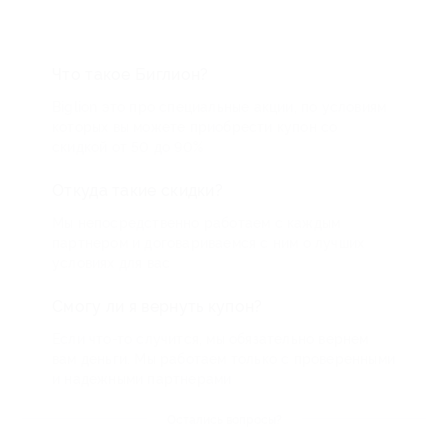
Что такое Биглион?
Biglion это про специальные акции, по условиям
которых вы можете приобрести купон со
скидкой от 50 до 90%
Откуда такие скидки?
Мы непосредственно работаем с каждым
партнером и договариваемся с ним о лучших
условиях для вас
Смогу ли я вернуть купон?
Если что-то случится, мы обязательно вернем
вам деньги. Мы работаем только с проверенными
и надежными партнерами
Остались вопросы?