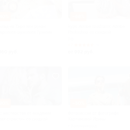
40%
–68%
клад на Таро или рунах
Курс Adobe Illustrator, Adobe
таролога-рунолога Гузелии
Photoshop со скидкой
РФ
4.7
(5)
360 руб.
от 992 руб.
90%
–50%
с мастерства от академии
Фотосессия от фотографа
пах страсти» со скидкой
Харламовой Ирины
г. Калининград