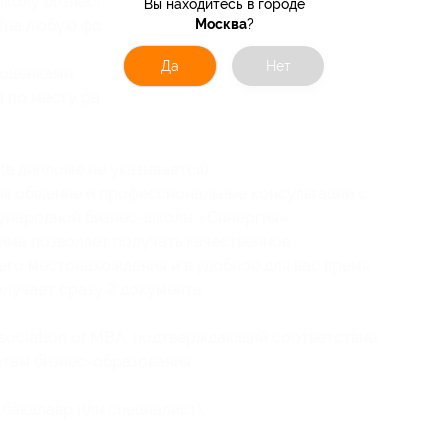
школу бизнеса «Синергия» необходимо
Вы находитесь в городе
(на любую форму обучения):
Москва
?
Да
Нет
 оценками;
я по месту работы.
в дипломе не указывается);
м общение и профессиональные консультации с
ународной бизнес-школы «Синергия»;
име позволяет получать качественное
его местонахождения и в удобное для вас время.
лучает сразу 2 документа:
ociation of MBA, подтверждающий соответствие
там бизнес-образования.
бакалавр или специалист);