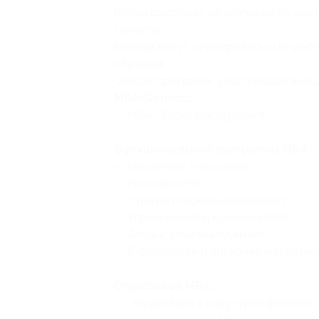
Купон действует на обучение по ди
семестр.
Купоны могут суммироваться из расчет
обучения.
Список программ, участвующих в акц
MBA-General:
— MBA Global Management
Функциональные программы MBA:
— Маркетинг и продажи
— Реклама и PR
— Стратегический менеджмент
— Управление персоналом (HR)
— Финансовый менеджмент
— E-commerce и интернет-маркетин
Отраслевой MBA:
— Управление в индустрии фитнеса