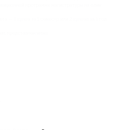
станционной программе магистратуры на один
а — 1 купон за 1 семестр или 2 купона за 1 год
ии, представлен ниже.
г