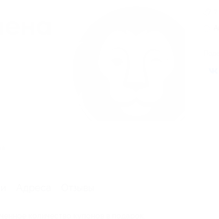
7
А
Поде
ия
ии
Адреса
Отзывы
ченное количество купонов в подарок.