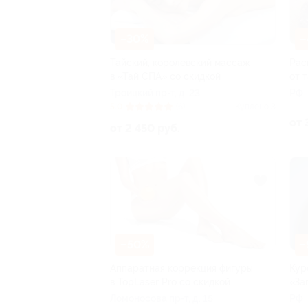
–30%
–
Тайский, королевский массаж
Рас
в «Тай СПА» со скидкой
от 
Троицкий пр-т, д. 23
РФ
5.0
(6)
Куплено 3
от 
от 2 450 руб.
–50%
–
Аппаратная коррекция фигуры
Кур
в TopLaser Pro со скидкой
«За
Ломоносова пр-т, д. 15
РФ