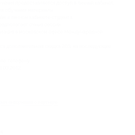
ения предоставляется доступ в личный кабинет,
ля обучения материалы.
н, в личном кабинете студента.
редполагает очные сессии.
льтация в московском офисе Международной
ся дополнительная скидка 20% на последующее
 по телефону.
.03.2012.
кая информация о партнёре
14