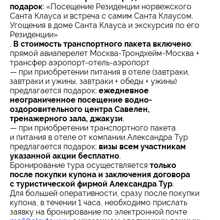
подарок
: «Посещение Резиденции норвежского
Санта Клауса и встреча с самим Санта Клаусом.
Угощения в доме Санта Клауса и экскурсия по его
Резиденции»
.
В стоимость транспортного пакета включено
:
прямой авиаперелет Москва-Трондхейм-Москва +
трансфер аэропорт-отель-аэропорт
— при приобретении питания в отеле (завтраки,
завтраки и ужины, завтраки + обеды + ужины)
предлагается подарок:
ежедневное
неограниченное посещение водно-
оздоровительного центра Савелен,
тренажерного зала, джакузи
.
— при приобретении транспортного пакета
и питания в отеле от компании Александра Тур
предлагается подарок:
визы всем участникам
указанной акции бесплатно
.
Бронирование тура осуществляется
только
после покупки купона и заключения договора
с туристической фирмой Александра Тур
.
Для большей оперативности, сразу после покупки
купона, в течении 1 часа, необходимо прислать
заявку на бронирование по электронной почте