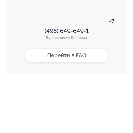
+7
(495) 649-649-1
Горячая линия Биглиона
Перейти в FAQ
+7 495 649-649-1
Для звонка из Москвы
и регионов России
Связаться с нами