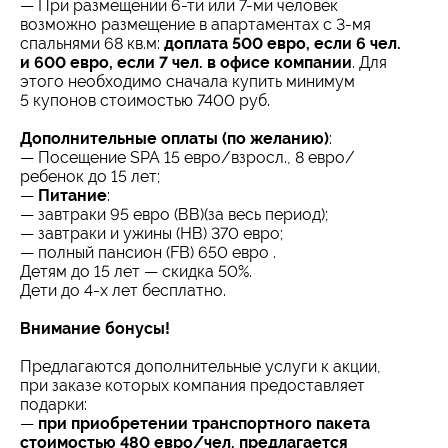
— При размещении
6-ти
или
7-ми
человек
возможно размещение в апартаментах с
3-мя
спальнями 68 кв.м:
доплата 500 евро, если 6 чел.
и 600 евро, если 7 чел. в офисе компании
. Для
этого необходимо сначала купить минимум
5 купонов стоимостью 7400 руб.
Дополнительные оплаты (по желанию)
:
— Посещение SPA 15 евро/взросл., 8 евро/
ребенок до 15 лет;
—
Питание
:
— завтраки 95 евро (ВВ)(за весь период);
— завтраки и ужины (НВ) 370 евро;
— полный пансион (FB) 650 евро .
Детям до 15 лет — скидка 50%.
Дети до
4-х
лет бесплатно.
Внимание бонусы!
Предлагаются дополнительные услуги к акции,
при заказе которых компания предоставляет
подарки:
—
при приобретении транспортного пакета
стоимостью 480 евро/чел. предлагается