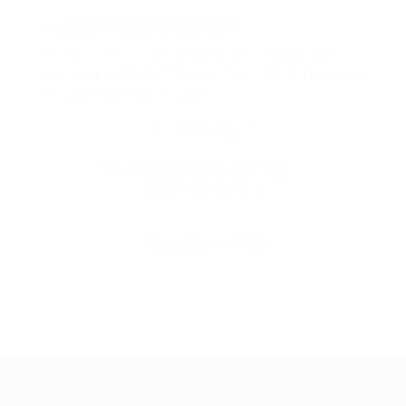
Смогу ли я вернуть купон?
Если что-то случится, мы обязательно вернем
вам деньги. Мы работаем только с проверенными
и надежными партнерами
Остались вопросы?
+7 (495) 649-649-1
Горячая линия Биглиона
Перейти в FAQ
+7 495 649-649-1