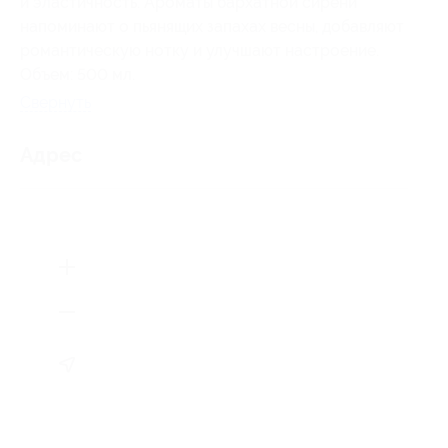
и эластичность. Ароматы бархатной сирени
напоминают о пьянящих запахах весны, добавляют
романтическую нотку и улучшают настроение.
Объем: 500 мл.
Свернуть
Адрес