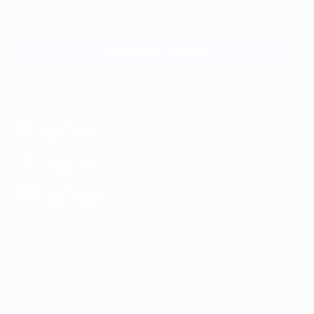
Для звонка из Москвы
и регионов России
Связаться с нами
МОБИЛЬНОЕ ПРИЛОЖЕНИЕ
загрузить в
App Store
загрузить в
Google Play
загрузить в
AppGallery
КОМПАНИЯ
ИНФОРМАЦИЯ