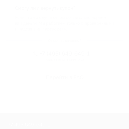
Смогу ли я вернуть купон?
Если что-то случится, мы обязательно вернем
вам деньги. Мы работаем только с проверенными
и надежными партнерами
Остались вопросы?
+7 (495) 649-649-1
Горячая линия Биглиона
Перейти в FAQ
+7 495 649-649-1