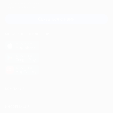
Для звонка из Москвы
и регионов России
Связаться с нами
МОБИЛЬНОЕ ПРИЛОЖЕНИЕ
загрузить в
App Store
загрузить в
Google Play
загрузить в
AppGallery
КОМПАНИЯ
ИНФОРМАЦИЯ