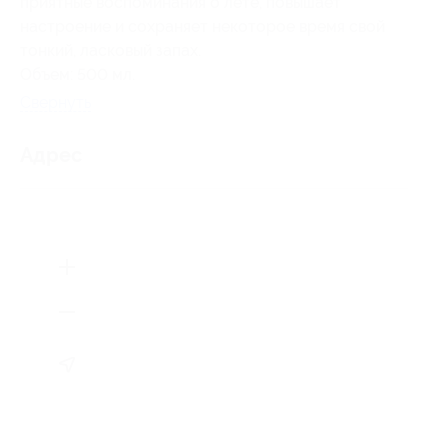
приятные воспоминания о лете, повышает
настроение и сохраняет некоторое время свой
тонкий, ласковый запах.
Объем: 500 мл.
Свернуть
Адрес