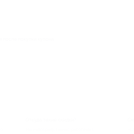
в после покупки купона.
Откуда такие скидки?
См
по
Мы непосредственно работаем с
Есл