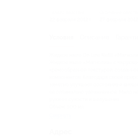
Начало действия
Окончание действ
22 февраля 2012 г.
27 февраля 2012 
Описание
Гарант
Условия
Жидкое мыло On Line Refill «Магноли
Жидкое мыло «Магнолия» с чарующим
кремообразной текстурой, созданно
компонентов. Благодаря своей прир
заметно улучшает состояние и внешни
ее оптимально увлажненной. Мыло н
руки от сухости и шелушения.
Объем: 500 мл.
Свернуть
Адрес