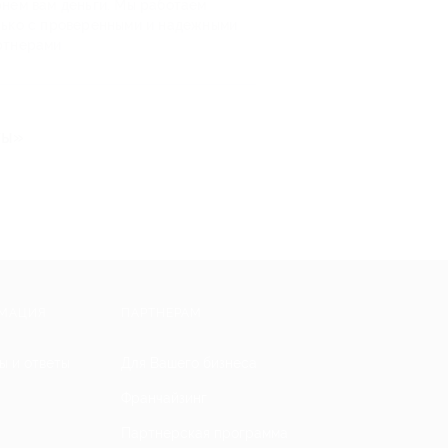
рнем вам деньги. Мы работаем
лько с проверенными и надежными
ртнерами
ты»
МАЦИЯ
ПАРТНЕРАМ
ы и ответы
Для Вашего бизнеса
Франчайзинг
Партнерская программа