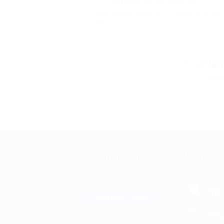
условиям которых вы можете
приобрести купон со скидкой от 50 
90%
+7 (4
Горяча
+7 495 649-649-1
МОБИЛЬНО
Для звонка из Москвы
и регионов России
загрузи
App 
Связаться с нами
загрузи
Goog