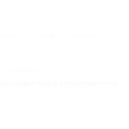
Для Вашего бизнеса
Блог
Франчайзинг
Воп
Промокоды
Кэшбэк
Афиша города
И, ЗАВЕРШЕНА.
ные акции быстро заканчиваются.