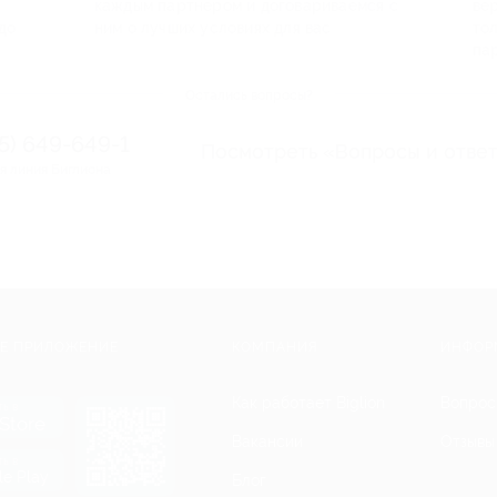
каждым партнером и договариваемся с
ве
до
ним о лучших условиях для вас
то
па
Остались вопросы?
95) 649-649-1
Посмотреть «Вопросы и отве
я линия Биглиона
Е ПРИЛОЖЕНИЕ
КОМПАНИЯ
ИНФОР
Как работает Biglion
Вопрос
ть в
Store
Вакансии
Отзывы
ть в
le Play
Блог