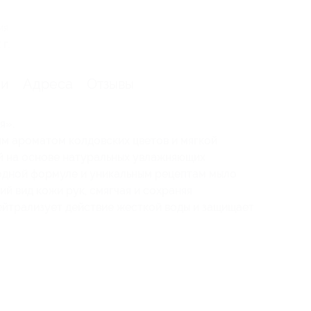
ия
г.
ии
Адреса
Отзывы
я».
 ароматом колдовских цветов и мягкой
й на основе натуральных увлажняющих
одной формуле и уникальным рецептам мыло
й вид кожи рук, смягчая и сохраняя
ейтрализует действие жесткой воды и защищает