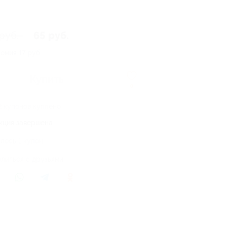
руб.
65 руб.
номия
17 руб.
Купить
0
2 купонов куплено
кция завершена
лось 1 купон
литься с друзьями