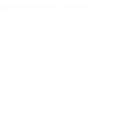
 мыло Магнолия, 500 мл.
82 
Эко
1
А
Оста
Поде